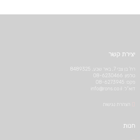
יצירת קשר
רח’ בן צבי 7, באר שבע, 8489325
טלפון: 08-6230466
פקס: 08-6273945
דוא”ל: info@rons.co.il
הצהרת נגישות
חנות