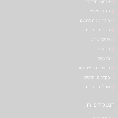
אלחוש והרדמה
חד פעמי וחיטוי
חומרי צילום לרנטגן
חומרים דנטלים
טיפולי שורש
כירורגיה
מבצעים
מכשור ידני וציוד עזר
מקדחים ויהלומים
שתלים דנטלים
דנטל דיפו רון