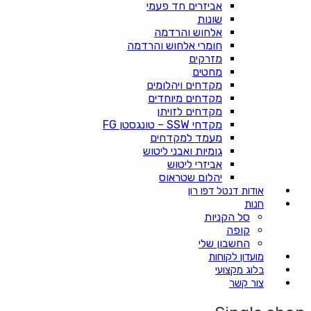
אביזרים חד פעמי
שונות
אלחוש והרדמה
חומרי אלחוש והרדמה
מזרקים
מחטים
מקדחים ויהלומים
מקדחים מיוחדים
מקדחים לזויתן
מקדחי SSW – טונגסטן FG
מעמד למקדחים
גומיות ואבני ליטוש
אביזרי ליטוש
יהלום שטראוס
אודות דנטל דפו רון
חנות
סל הקניות
קופה
החשבון שלי
מועדון לקוחות
בלוג מקצועי
צור קשר