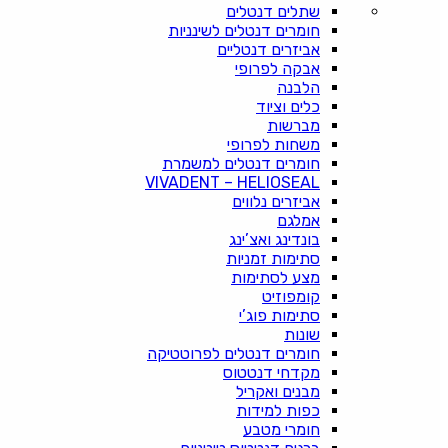
שתלים דנטלים
חומרים דנטלים לשינניות
אביזרים דנטליים
אבקה לפרופי
הלבנה
כלים וציוד
מברשות
משחות לפרופי
חומרים דנטלים למשמרת
VIVADENT – HELIOSEAL
אביזרים נלווים
אמלגם
בונדינג ואצ’ינג
סתימות זמניות
מצע לסתימות
קומפוזיט
סתימות פוג’י
שונות
חומרים דנטלים לפרוטטיקה
מקדחי דנטטוס
מבנים ואקריל
כפות למידות
חומרי מטבע