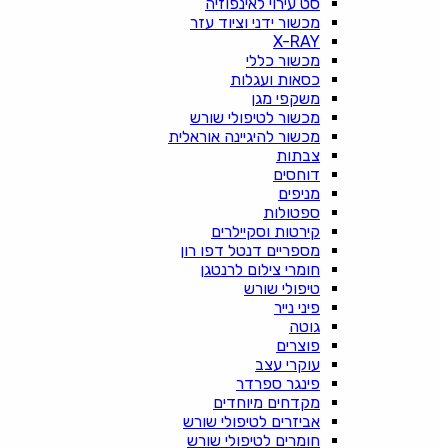
סט עירוי לאינפוזיה
מכשור ידני וציוד עזר
X-RAY
מכשור כללי
כסאות ועגלות
משקפי מגן
מכשור לטיפולי שורש
מכשור להיגיינה אוראלית
צבתות
דוחסים
מניפים
ספטולות
קירטות וסקיילרים
מספריים דנטל דפו רון
חומרי צילום לרנטגן
טיפולי שורש
פיני נייר
גוטה
פוצרים
עוקרי עצב
פינגר ספרדר
מקדחים מיוחדים
אביזרים לטיפולי שורש
חומרים לטיפולי שורש