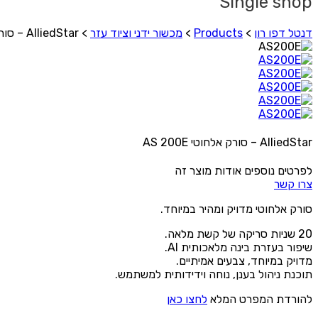
Single shop
דנטל דפו רון
>
Products
>
מכשור ידני וציוד עזר
>
AlliedStar – סורק אלחוטי AS 200E
AlliedStar – סורק אלחוטי AS 200E
לפרטים נוספים אודות מוצר זה
צרו קשר
סורק אלחוטי מדויק ומהיר במיוחד.
20 שניות סריקה של קשת מלאה.
שיפור בעזרת בינה מלאכותית AI.
מדויק במיוחד, צבעים אמיתיים.
תוכנת ניהול בענן, נוחה וידידותית למשתמש.
להורדת המפרט המלא
לחצו כאן