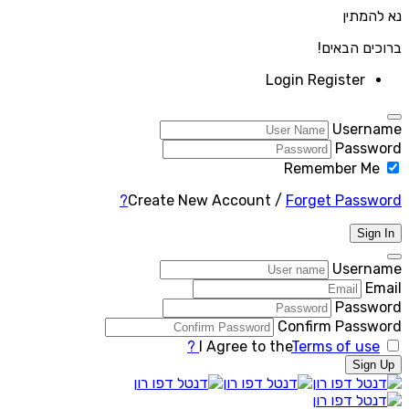
נא להמתין
ברוכים הבאים!
Login
Register
Username
Password
Remember Me
Create New Account
/
Forget Password?
Sign In
Username
Email
Password
Confirm Password
I Agree to the
Terms of use ?
Sign Up