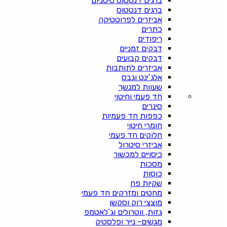
ברגים דנטטוס טיטניום
ברגים דנטטוס
אביזרים לפרוטטיקה
כתרים
ריפודים
דבקים זמניים
דבקים קבועים
אביזרים לתותבות
אלג’ינט וגבס
שעוות למנשך
חד פעמי וחיטוי
סינרים
כפפות חד פעמיות
חומרי חיטוי
חלוקים חד פעמי
אביזרי סיטרול
כיסויים למכשור
מסכות
כוסות
שקיות פח
מחטים ומזרקים חד פעמי
מוצצי רוק וסקשן
גזות, ווטרולים וג’לאטמפ
מגשים- נייר ופלסטיק