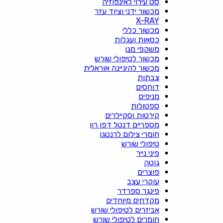
סט עירוי לאינפוזיה
מכשור ידני וציוד עזר
X-RAY
מכשור כללי
כסאות ועגלות
משקפי מגן
מכשור לטיפולי שורש
מכשור להיגיינה אוראלית
צבתות
דוחסים
מניפים
ספטולות
קירטות וסקיילרים
מספריים דנטל דפו רון
חומרי צילום לרנטגן
טיפולי שורש
פיני נייר
גוטה
פוצרים
עוקרי עצב
פינגר ספרדר
מקדחים מיוחדים
אביזרים לטיפולי שורש
חומרים לטיפולי שורש