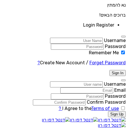
נא להמתין
ברוכים הבאים!
Login
Register
Username
Password
Remember Me
Create New Account
/
Forget Password?
Sign In
Username
Email
Password
Confirm Password
I Agree to the
Terms of use ?
Sign Up