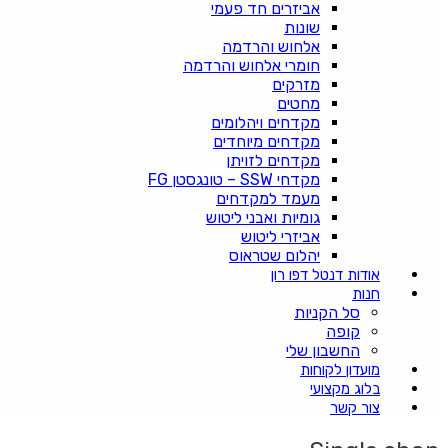
אביזרים חד פעמי
שונות
אלחוש והרדמה
חומרי אלחוש והרדמה
מזרקים
מחטים
מקדחים ויהלומים
מקדחים מיוחדים
מקדחים לזויתן
מקדחי SSW – טונגסטן FG
מעמד למקדחים
גומיות ואבני ליטוש
אביזרי ליטוש
יהלום שטראוס
אודות דנטל דפו רון
חנות
סל הקניות
קופה
החשבון שלי
מועדון לקוחות
בלוג מקצועי
צור קשר