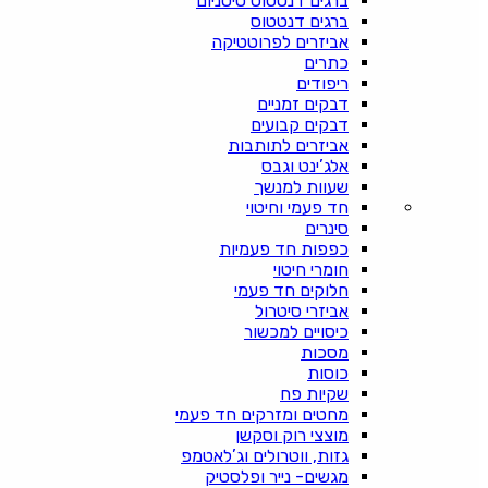
ברגים דנטטוס טיטניום
ברגים דנטטוס
אביזרים לפרוטטיקה
כתרים
ריפודים
דבקים זמניים
דבקים קבועים
אביזרים לתותבות
אלג’ינט וגבס
שעוות למנשך
חד פעמי וחיטוי
סינרים
כפפות חד פעמיות
חומרי חיטוי
חלוקים חד פעמי
אביזרי סיטרול
כיסויים למכשור
מסכות
כוסות
שקיות פח
מחטים ומזרקים חד פעמי
מוצצי רוק וסקשן
גזות, ווטרולים וג’לאטמפ
מגשים- נייר ופלסטיק