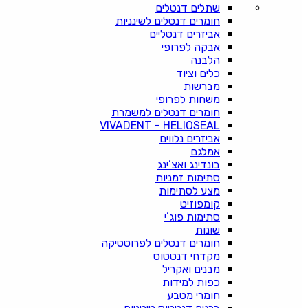
שתלים דנטלים
חומרים דנטלים לשינניות
אביזרים דנטליים
אבקה לפרופי
הלבנה
כלים וציוד
מברשות
משחות לפרופי
חומרים דנטלים למשמרת
VIVADENT – HELIOSEAL
אביזרים נלווים
אמלגם
בונדינג ואצ’ינג
סתימות זמניות
מצע לסתימות
קומפוזיט
סתימות פוג’י
שונות
חומרים דנטלים לפרוטטיקה
מקדחי דנטטוס
מבנים ואקריל
כפות למידות
חומרי מטבע