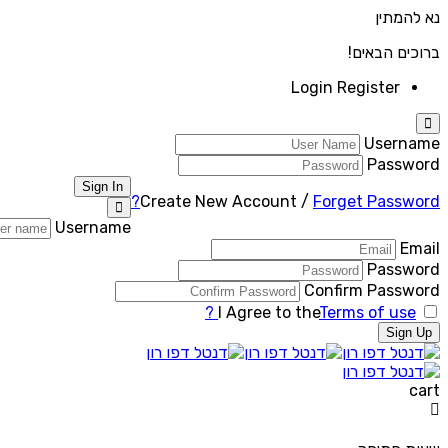
נא להמתין
ברוכים הבאים!
Login
Register
Username
Password
Sign In
Create New Account
/
Forget Password?
Username
Email
Password
Confirm Password
I Agree to the
Terms of use ?
Sign Up
cart