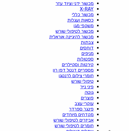
מכשור ידני וציוד עזר
X-RAY
מכשור כללי
כסאות ועגלות
משקפי מגן
מכשור לטיפולי שורש
מכשור להיגיינה אוראלית
צבתות
דוחסים
מניפים
ספטולות
קירטות וסקיילרים
מספריים דנטל דפו רון
חומרי צילום לרנטגן
טיפולי שורש
פיני נייר
גוטה
פוצרים
עוקרי עצב
פינגר ספרדר
מקדחים מיוחדים
אביזרים לטיפולי שורש
חומרים לטיפולי שורש