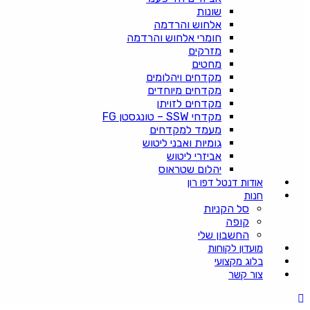
שונות
אלחוש והרדמה
חומרי אלחוש והרדמה
מזרקים
מחטים
מקדחים ויהלומים
מקדחים מיוחדים
מקדחים לזויתן
מקדחי SSW – טונגסטן FG
מעמד למקדחים
גומיות ואבני ליטוש
אביזרי ליטוש
יהלום שטראוס
אודות דנטל דפו רון
חנות
סל הקניות
קופה
החשבון שלי
מועדון לקוחות
בלוג מקצועי
צור קשר