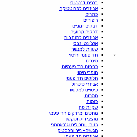
ברגים דנטטוס
אביזרים לפרוטטיקה
כתרים
ריפודים
דבקים זמניים
דבקים קבועים
אביזרים לתותבות
אלג’ינט וגבס
שעוות למנשך
חד פעמי וחיטוי
סינרים
כפפות חד פעמיות
חומרי חיטוי
חלוקים חד פעמי
אביזרי סיטרול
כיסויים למכשור
מסכות
כוסות
שקיות פח
מחטים ומזרקים חד פעמי
מוצצי רוק וסקשן
גזות, ווטרולים וג’לאטמפ
מגשים- נייר ופלסטיק
אביזרים חד פעמי