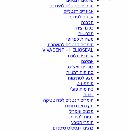
שתלים דנטלים
חומרים דנטלים לשינניות
אביזרים דנטליים
אבקה לפרופי
הלבנה
כלים וציוד
מברשות
משחות לפרופי
חומרים דנטלים למשמרת
VIVADENT – HELIOSEAL
אביזרים נלווים
אמלגם
בונדינג ואצ’ינג
סתימות זמניות
מצע לסתימות
קומפוזיט
סתימות פוג’י
שונות
חומרים דנטלים לפרוטטיקה
מקדחי דנטטוס
מבנים ואקריל
כפות למידות
חומרי מטבע
ברגים דנטטוס טיטניום