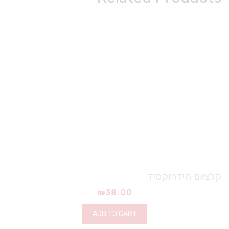
קלציום הידרוקסיד
₪
38.00
ADD TO CART