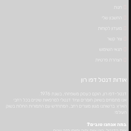
חנות
החשבון שלי
מועדון לקוחות
צור קשר
תנאי השימוש
הצהרת פרטיות
אודות דנטל דפו רון
דנטל-דפו רון, הוקם כעסק משפחתי, בשנת 1976.
אנו מתמחים בשיווק חומרים וציוד דנטלי למרפאות שיניים בכל רחבי
הארץ. ברשותנו מגוון מוצרים רחב, המתחדש עם התמורות החלות בשוק
העולמי.
במה אנחנו טובים?
צוות הדנטל, הינו צוות ותיק ומיומן מזה שנים.