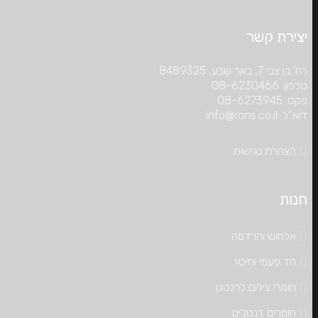
יצירת קשר
רח’ בן צבי 7, באר שבע, 8489325
טלפון: 08-6230466
פקס: 08-6273945
דוא”ל: info@rons.co.il
הצהרת נגישות
חנות
אלחוש והרדמה
חד פעמי וחיטוי
חומרי צילום לרנטגן
חומרים דנטלים