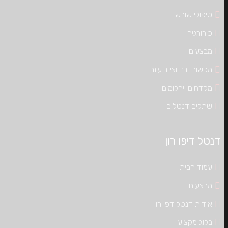
טיפולי שורש
כירורגיה
מבצעים
מכשור ידני וציוד עזר
מקדחים ויהלומים
שתלים דנטלים
דנטל דיפו רון
עמוד הבית
מבצעים
אודות דנטל דפו רון
בלוג מקצועי