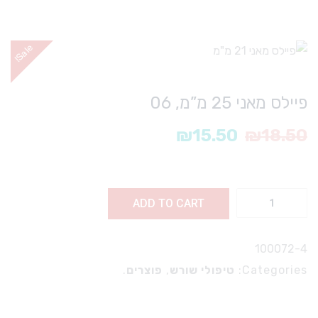
e
!
S
a
l
פיילס מאני 25 מ”מ, 06
₪
15.50
₪
18.50
ADD TO CART
100072-4
Categories:
טיפולי שורש
,
פוצרים
.