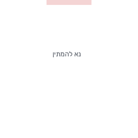
נא להמתין
RC-PREP מזרק
₪
178.00