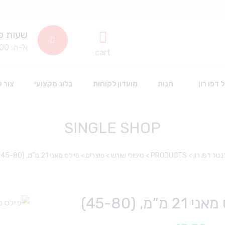
שעות פ
א'-ה: 8:00-14:00
cart
 דפו רון
חנות
מועדון לקוחות
בלוג מקצועי
צור 
SINGLE SHOP
שתלים דנטלים
חד פעמי וחיטוי
נטל דפו רון
>
PRODUCTS
>
טיפולי שורש
>
פוצרים
>
פיילס מאני 21 מ”מ, (45-80)
סינרים
חומרים דנטלים לשינניות
כפפות חד פעמיות
אביזרים דנטליים
חומרי חיטוי
אבקה לפרופי
2 מ”מ, (45-80)
חלוקים חד פעמי
הלבנה
אביזרי סיטרול
כלים וציוד