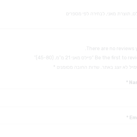
מקדחים ויהלומים
מבנים ואקריל
מקדחים מיוחדים
לס, תוצרת מאני, לבחירה לפי מספרים
כפות למידות
מקדחים לזויתן
חומרי מטבע
מקדחי SSW – טונגסטן FG
ברגים דנטטוס טיטניום
מעמד למקדחים
ברגים דנטטוס
There are no reviews y
גומיות ואבני ליטוש
אביזרים לפרוטטיקה
Be the first to “פיילס מאני 21 מ”מ, (45-80)”
אביזרי ליטוש
כתרים
ייל לא יוצג באתר.
שדות החובה מסומנים
*
יהלום שטראוס
ריפודים
דבקים זמניים
*
Na
דבקים קבועים
אביזרים לתותבות
אלג’ינט וגבס
שעוות למנשך
*
Em