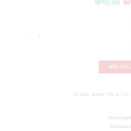
₪
15.50
₪
כיסויים למכשור
מברשות
מסכות
משחות לפרופי
כוסות
חומרים דנטלים למשמרת
שקיות פח
VIVADENT – HELIOSEAL
מחטים ומזרקים חד פעמי
אביזרים נלווים
מוצצי רוק וסקשן
אמלגם
גזות, ווטרולים וג’לאטמפ
בונדינג ואצ’ינג
מגשים- נייר ופלסטיק
ADD TO C
סתימות זמניות
אביזרים חד פעמי
מצע לסתימות
שונות
קומפוזיט
Cat
טיפולי שורש
,
פוצרים
.
אלחוש והרדמה
סתימות פוג’י
חומרי אלחוש והרדמה
שונות
מזרקים
Descrip
חומרים דנטלים לפרוטטיקה
מחטים
Reviews
מקדחי דנטטוס