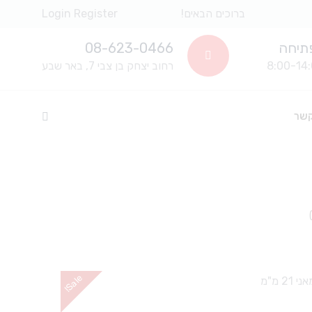
ברוכים הבאים!
Register
Login
תיחה
08-623-0466
רחוב יצחק בן צבי 7, באר שבע
קשר
e
!
S
a
l