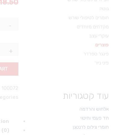
18.50
מכשור ידני וציוד עזר
גוטה
X-RAY
חומרים לטיפולי שורש
פיילס
מכשור כללי
מקדחים מיוחדים
מאני
כסאות ועגלות
עוקרי עצב
21
משקפי מגן
פוצרים
מ"מ,
מכשור לטיפולי שורש
פינגר ספרדר
(45-
מכשור להיגיינה אוראלית
פיני נייר
80)
ART
צבתות
quantity
דוחסים
100072
מניפים
עוד קטגוריות
egories:
ספטולות
קירטות וסקיילרים
אלחוש והרדמה
מספריים דנטל דפו רון
חד פעמי וחיטוי
tion
חומרי צילום לרנטגן
חומרי צילום לרנטגן
 (0)