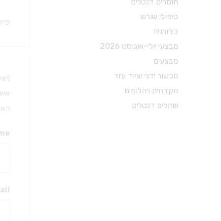
חומרים דנטלים
טיפולי שורש
טיפולי שורש
פיי
פיני נייר
כירורגיה
גוטה
מבצעי יולי-אוגוסט 2026
פוצרים
מבצעים
עוקרי עצב
מכשור ידני וציוד עזר
et.
פינגר ספרדר
מקדחים ויהלומים
 review
מקדחים מיוחדים
שתלים דנטלים
האימ
אביזרים לטיפולי שורש
חומרים לטיפולי שורש
me
ail