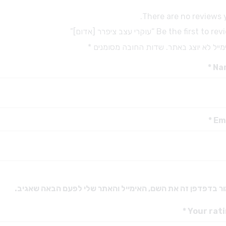
מקדחים ויהלומים
מבנים ואקריל
There are no reviews y
מקדחים מיוחדים
כפות למידות
Be the first to  “עוקרי עצב ציפרר [אדום]”
מקדחים לזויתן
חומרי מטבע
ייל לא יוצג באתר.
שדות החובה מסומנים
*
מקדחי SSW – טונגסטן FG
ברגים דנטטוס טיטניום
מעמד למקדחים
*
Na
ברגים דנטטוס
גומיות ואבני ליטוש
אביזרים לפרוטטיקה
אביזרי ליטוש
כתרים
יהלום שטראוס
ריפודים
*
Em
דבקים זמניים
דבקים קבועים
אביזרים לתותבות
אלג’ינט וגבס
ר בדפדפן זה את השם, האימייל והאתר שלי לפעם הבאה שאגיב.
שעוות למנשך
*
Your rat