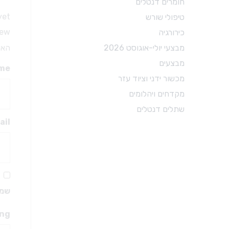
חומרים דנטלים
טיפולי שורש
et.
טיפולי שורש
פיני נייר
review
כירורגיה
גוטה
מבצעי יולי-אוגוסט 2026
האימ
פוצרים
מבצעים
me
עוקרי עצב
מכשור ידני וציוד עזר
פינגר ספרדר
מקדחים ויהלומים
מקדחים מיוחדים
שתלים דנטלים
אביזרים לטיפולי שורש
ail
חומרים לטיפולי שורש
שמו
ing