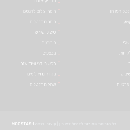
חד פעמי וחיטוי
טל דפו רון
חומרי צילום לרנטגן
צועי
חומרים דנטלים
טיפולי שורש
שלי
כירורגיה
קוחות
מבצעים
מכשור ידני וציוד עזר
ימוש
מקדחים ויהלומים
פרטיות
שתלים דנטלים
כל הזכויות שמורות לדנטל דפו רון | עיצוב ובנייה
MOOSTASH