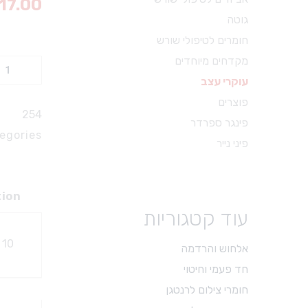
17.00
מכשור ידני וציוד עזר
גוטה
X-RAY
חומרים לטיפולי שורש
מכשור כללי
מקדחים מיוחדים
עוקרי
כסאות ועגלות
עוקרי עצב
עצב
משקפי מגן
פוצרים
ציפרר
254
מכשור לטיפולי שורש
פינגר ספרדר
[אדום]
egories:
מכשור להיגיינה אוראלית
פיני נייר
quantity
צבתות
דוחסים
tion
מניפים
עוד קטגוריות
ספטולות
10 יח’ בחבילה. עוקרי עצב, ציפרר, גרמניה.
קירטות וסקיילרים
אלחוש והרדמה
מספריים דנטל דפו רון
חד פעמי וחיטוי
חומרי צילום לרנטגן
חומרי צילום לרנטגן