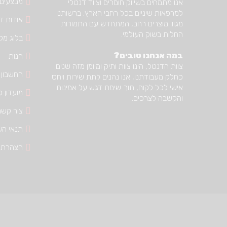
מבצעים
אנו מתמחים בשיווק חומרים וציוד דנטלי
למרפאות שיניים בכל רחבי הארץ. ברשותנו
אודות דנ
מגוון מוצרים רחב, המתחדש עם התמורות
החלות בשוק העולמי.
בלוג מק
במה אנחנו טובים?
חנות
צוות הדנטל, הינו צוות ותיק ומיומן מזה שנים.
החשבון 
כחלק מעבודתנו, אנו נהנים לתת שירות ויחס
אישי לכל לקוח, תוך שימת דגש על אמינות
מועדון ל
והקשבה לצרכים.
צור קשר
תנאי הש
הצהרת 