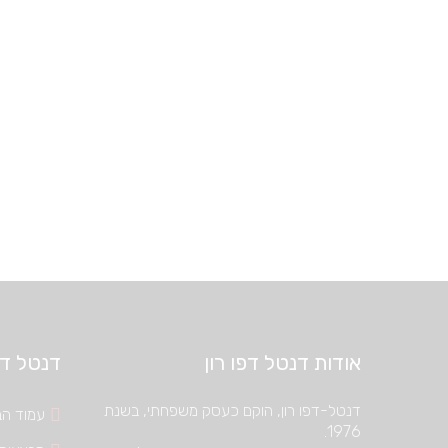
אודות דנטל דפו רון
דנטל דיפ
דנטל-דפו רון, הוקם כעסק משפחתי, בשנת
עמוד הב
1976.