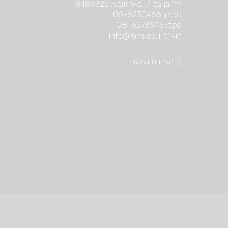
רח’ בן צבי 7, באר שבע, 8489325
טלפון: 08-6230466
פקס: 08-6273945
דוא”ל: info@rons.co.il
הצהרת נגישות