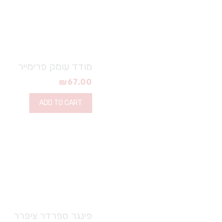
מודד עומק פרימייר
₪
67.00
ADD TO CART
פינגר ספרדר ציפרר