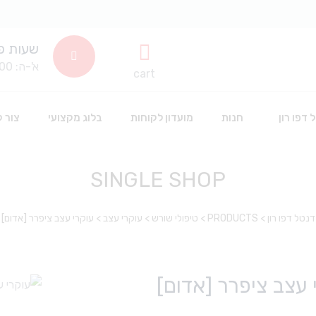
שעות פ
א'-ה: 8:00-14:00
cart
 דפו רון
חנות
מועדון לקוחות
בלוג מקצועי
צור 
SINGLE SHOP
שתלים דנטלים
חד פעמי וחיטוי
דנטל דפו רון
>
PRODUCTS
>
טיפולי שורש
>
עוקרי עצב
>
עוקרי עצב ציפרר [אדום]
סינרים
חומרים דנטלים לשינניות
כפפות חד פעמיות
אביזרים דנטליים
חומרי חיטוי
אבקה לפרופי
 עצב ציפרר [אדום]
חלוקים חד פעמי
הלבנה
אביזרי סיטרול
כלים וציוד