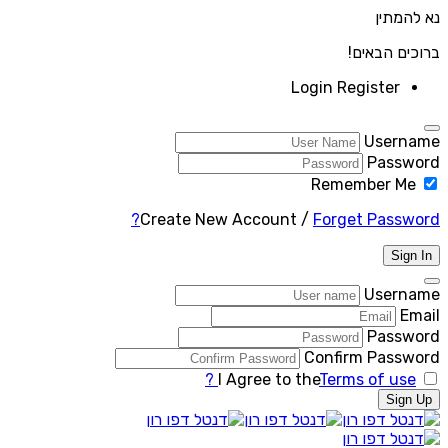
נא להמתין
ברוכים הבאים!
Login
Register
Username
Password
Remember Me
Create New Account
/
Forget Password?
Sign In
Username
Email
Password
Confirm Password
I Agree to the
Terms of use ?
Sign Up