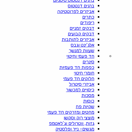
ברגים דנטטוס טיטניום
ברגים דנטטוס
אביזרים לפרוטטיקה
כתרים
ריפודים
דבקים זמניים
דבקים קבועים
אביזרים לתותבות
אלג’ינט וגבס
שעוות למנשך
חד פעמי וחיטוי
סינרים
כפפות חד פעמיות
חומרי חיטוי
חלוקים חד פעמי
אביזרי סיטרול
כיסויים למכשור
מסכות
כוסות
שקיות פח
מחטים ומזרקים חד פעמי
מוצצי רוק וסקשן
גזות, ווטרולים וג’לאטמפ
מגשים- נייר ופלסטיק