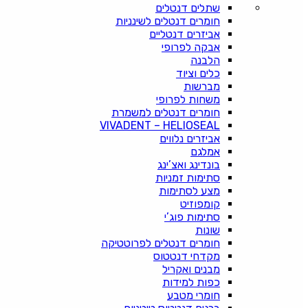
שתלים דנטלים
חומרים דנטלים לשינניות
אביזרים דנטליים
אבקה לפרופי
הלבנה
כלים וציוד
מברשות
משחות לפרופי
חומרים דנטלים למשמרת
VIVADENT – HELIOSEAL
אביזרים נלווים
אמלגם
בונדינג ואצ’ינג
סתימות זמניות
מצע לסתימות
קומפוזיט
סתימות פוג’י
שונות
חומרים דנטלים לפרוטטיקה
מקדחי דנטטוס
מבנים ואקריל
כפות למידות
חומרי מטבע