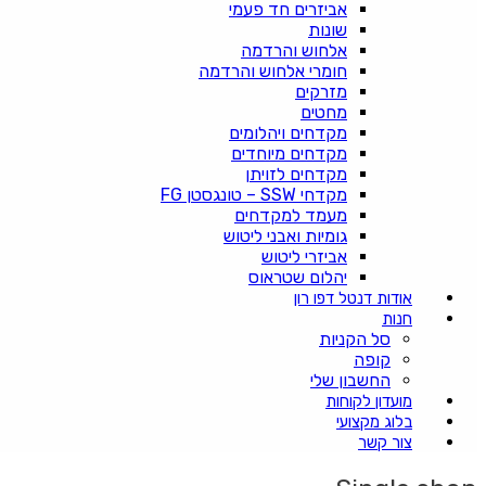
אביזרים חד פעמי
שונות
אלחוש והרדמה
חומרי אלחוש והרדמה
מזרקים
מחטים
מקדחים ויהלומים
מקדחים מיוחדים
מקדחים לזויתן
מקדחי SSW – טונגסטן FG
מעמד למקדחים
גומיות ואבני ליטוש
אביזרי ליטוש
יהלום שטראוס
אודות דנטל דפו רון
חנות
סל הקניות
קופה
החשבון שלי
מועדון לקוחות
בלוג מקצועי
צור קשר