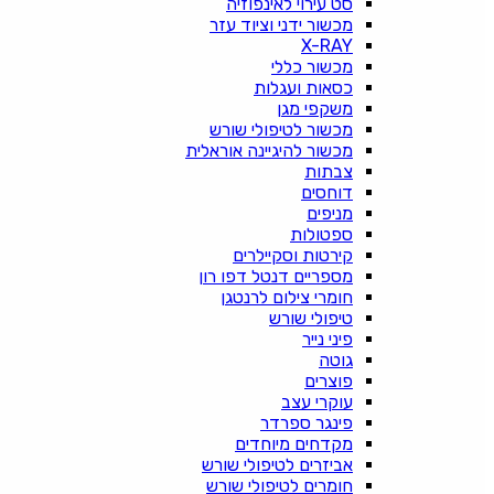
סט עירוי לאינפוזיה
מכשור ידני וציוד עזר
X-RAY
מכשור כללי
כסאות ועגלות
משקפי מגן
מכשור לטיפולי שורש
מכשור להיגיינה אוראלית
צבתות
דוחסים
מניפים
ספטולות
קירטות וסקיילרים
מספריים דנטל דפו רון
חומרי צילום לרנטגן
טיפולי שורש
פיני נייר
גוטה
פוצרים
עוקרי עצב
פינגר ספרדר
מקדחים מיוחדים
אביזרים לטיפולי שורש
חומרים לטיפולי שורש