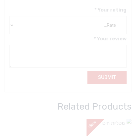
*
Your rating
*
Your review
Related Products
e
!
S
a
l