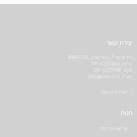
יצירת קשר
רח’ בן צבי 7, באר שבע, 8489325
טלפון: 08-6230466
פקס: 08-6273945
דוא”ל: info@rons.co.il
הצהרת נגישות
חנות
אלחוש והרדמה