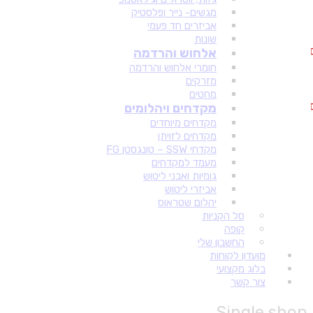
מגשים- נייר ופלסטיק
אביזרים חד פעמי
שונות
אלחוש והרדמה
חומרי אלחוש והרדמה
מזרקים
מחטים
מקדחים ויהלומים
מקדחים מיוחדים
מקדחים לזויתן
מקדחי SSW – טונגסטן FG
מעמד למקדחים
גומיות ואבני ליטוש
אביזרי ליטוש
יהלום שטראוס
סל הקניות
קופה
החשבון שלי
מועדון לקוחות
בלוג מקצועי
צור קשר
Single shop