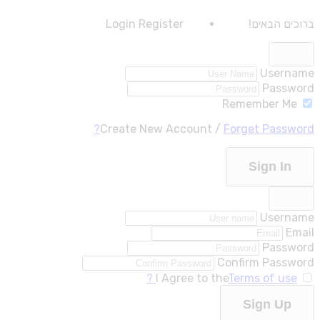
ברוכים הבאים!
Register
Login
Username
Password
Remember Me
Create New Account
/
Forget Password?
Sign In
Username
Email
Password
Confirm Password
I Agree to the
Terms of use ?
Sign Up