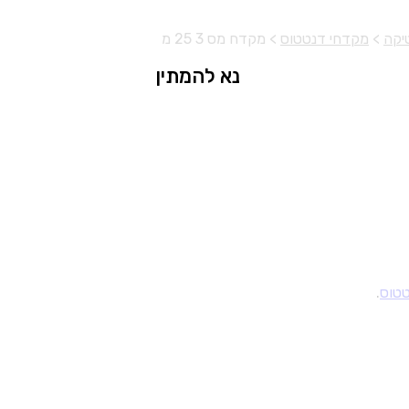
יקה
>
מקדחי דנטטוס
>
מקדח מס 3 25 מ
נא להמתין
טוס
.