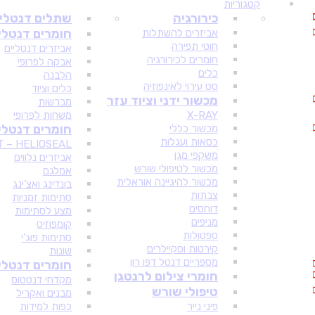
קטגוריות
כירורגיה
שתלים דנטלי
חומרים דנטלי
אביזרים להשתלות
חוטי תפירה
אביזרים דנטליים
חומרים לכירורגיה
אבקה לפרופי
כלים
הלבנה
סט עירוי לאינפוזיה
כלים וציוד
מכשור ידני וציוד עזר
מברשות
X-RAY
משחות לפרופי
חומרים דנטל
מכשור כללי
כסאות ועגלות
 – HELIOSEAL
משקפי מגן
אביזרים נלווים
מכשור לטיפולי שורש
אמלגם
מכשור להיגיינה אוראלית
בונדינג ואצ’ינג
צבתות
סתימות זמניות
דוחסים
מצע לסתימות
מניפים
קומפוזיט
ספטולות
סתימות פוג’י
קירטות וסקיילרים
שונות
מספריים דנטל דפו רון
חומרים דנטלי
חומרי צילום לרנטגן
מקדחי דנטטוס
טיפולי שורש
מבנים ואקריל
פיני נייר
כפות למידות