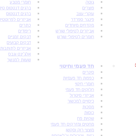
גוטה
חומרי מטבע
פוצרים
ברגים דנטטוס טיט
עוקרי עצב
ברגים דנטטוס
פינגר ספרדר
אביזרים לפרוטטי
מקדחים מיוחדים
כתרים
אביזרים לטיפולי שורש
ריפודים
חומרים לטיפולי שורש
דבקים זמניים
דבקים קבועים
אביזרים לתותבות
אלג’ינט וגבס
שעוות למנשך
חד פעמי וחיטוי
סינרים
כפפות חד פעמיות
חומרי חיטוי
חלוקים חד פעמי
אביזרי סיטרול
כיסויים למכשור
מסכות
כוסות
שקיות פח
מחטים ומזרקים חד פעמי
מוצצי רוק וסקשן
גזות, ווטרולים וג’לאטמפ