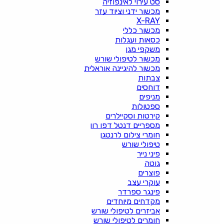
סט עירוי לאינפוזיה
מכשור ידני וציוד עזר
X-RAY
מכשור כללי
כסאות ועגלות
משקפי מגן
מכשור לטיפולי שורש
מכשור להיגיינה אוראלית
צבתות
דוחסים
מניפים
ספטולות
קירטות וסקיילרים
מספריים דנטל דפו רון
חומרי צילום לרנטגן
טיפולי שורש
פיני נייר
גוטה
פוצרים
עוקרי עצב
פינגר ספרדר
מקדחים מיוחדים
אביזרים לטיפולי שורש
חומרים לטיפולי שורש