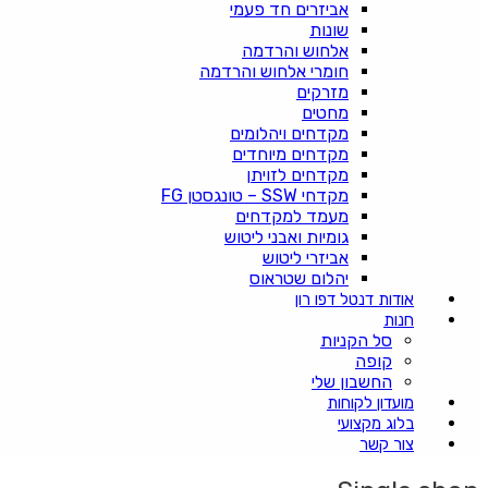
אביזרים חד פעמי
שונות
אלחוש והרדמה
חומרי אלחוש והרדמה
מזרקים
מחטים
מקדחים ויהלומים
מקדחים מיוחדים
מקדחים לזויתן
מקדחי SSW – טונגסטן FG
מעמד למקדחים
גומיות ואבני ליטוש
אביזרי ליטוש
יהלום שטראוס
אודות דנטל דפו רון
חנות
סל הקניות
קופה
החשבון שלי
מועדון לקוחות
בלוג מקצועי
צור קשר