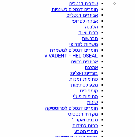
שתלים דנטלים
חומרים דנטלים לשינניות
אביזרים דנטליים
אבקה לפרופי
הלבנה
כלים וציוד
מברשות
משחות לפרופי
חומרים דנטלים למשמרת
VIVADENT – HELIOSEAL
אביזרים נלווים
אמלגם
בונדינג ואצ’ינג
סתימות זמניות
מצע לסתימות
קומפוזיט
סתימות פוג’י
שונות
חומרים דנטלים לפרוטטיקה
מקדחי דנטטוס
מבנים ואקריל
כפות למידות
חומרי מטבע