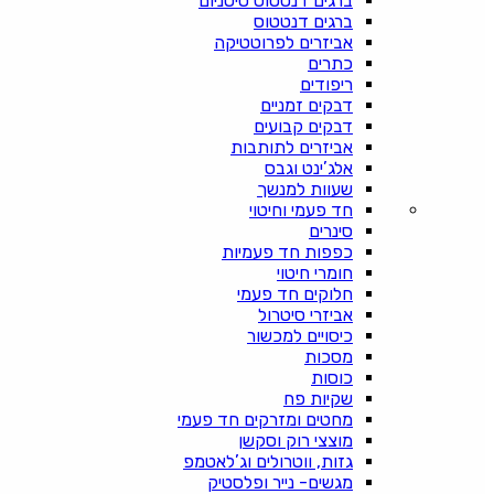
ברגים דנטטוס טיטניום
ברגים דנטטוס
אביזרים לפרוטטיקה
כתרים
ריפודים
דבקים זמניים
דבקים קבועים
אביזרים לתותבות
אלג’ינט וגבס
שעוות למנשך
חד פעמי וחיטוי
סינרים
כפפות חד פעמיות
חומרי חיטוי
חלוקים חד פעמי
אביזרי סיטרול
כיסויים למכשור
מסכות
כוסות
שקיות פח
מחטים ומזרקים חד פעמי
מוצצי רוק וסקשן
גזות, ווטרולים וג’לאטמפ
מגשים- נייר ופלסטיק