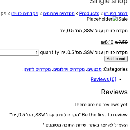
Single shop
דנטל דפו רון
>
Products
>
מקדחים ויהלומים
>
מקדחים לזויתן
>
מקדח לז
Sale!
מקדח לזויתן עגול SSW, מס’ 0.5, יח’
₪
8.10
₪
9.50
מקדח לזויתן עגול SSW, מס' 0.5, יח' quantity
Add to cart
Categories:
מבצעים
,
מקדחים ויהלומים
,
מקדחים לזויתן
.
Reviews (0)
Reviews
There are no reviews yet.
Be the first to review “מקדח לזויתן עגול SSW, מס’ 0.5, יח’”
האימייל לא יוצג באתר.
שדות החובה מסומנים
*