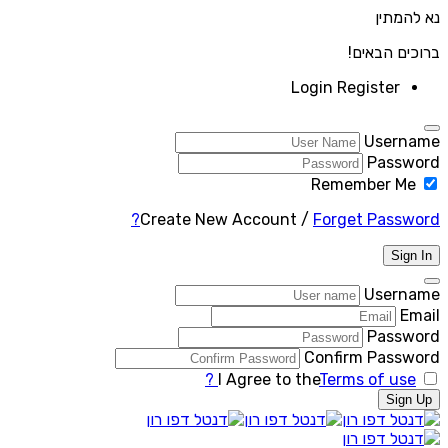
נא להמתין
ברוכים הבאים!
Login
Register
Username
Password
Remember Me
Create New Account
/
Forget Password?
Sign In
Username
Email
Password
Confirm Password
I Agree to the
Terms of use ?
Sign Up