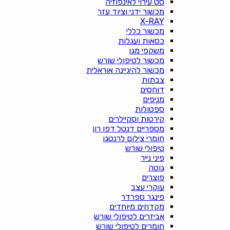
סט עירוי לאינפוזיה
מכשור ידני וציוד עזר
X-RAY
מכשור כללי
כסאות ועגלות
משקפי מגן
מכשור לטיפולי שורש
מכשור להיגיינה אוראלית
צבתות
דוחסים
מניפים
ספטולות
קירטות וסקיילרים
מספריים דנטל דפו רון
חומרי צילום לרנטגן
טיפולי שורש
פיני נייר
גוטה
פוצרים
עוקרי עצב
פינגר ספרדר
מקדחים מיוחדים
אביזרים לטיפולי שורש
חומרים לטיפולי שורש