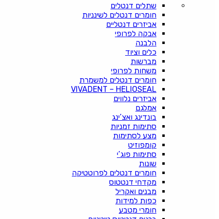
שתלים דנטלים
חומרים דנטלים לשינניות
אביזרים דנטליים
אבקה לפרופי
הלבנה
כלים וציוד
מברשות
משחות לפרופי
חומרים דנטלים למשמרת
VIVADENT – HELIOSEAL
אביזרים נלווים
אמלגם
בונדינג ואצ’ינג
סתימות זמניות
מצע לסתימות
קומפוזיט
סתימות פוג’י
שונות
חומרים דנטלים לפרוטטיקה
מקדחי דנטטוס
מבנים ואקריל
כפות למידות
חומרי מטבע