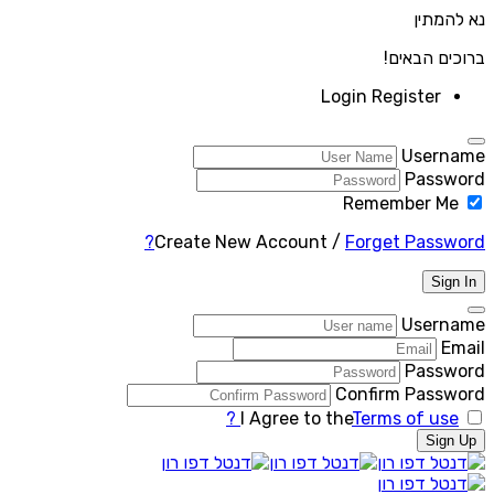
נא להמתין
ברוכים הבאים!
Login
Register
Username
Password
Remember Me
Create New Account
/
Forget Password?
Sign In
Username
Email
Password
Confirm Password
I Agree to the
Terms of use ?
Sign Up