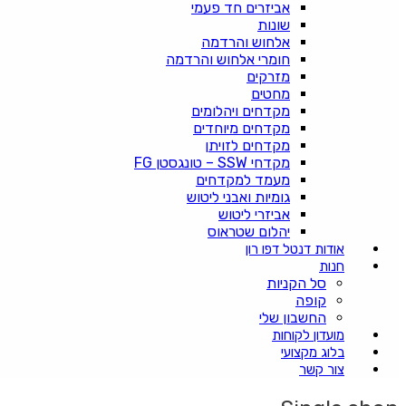
אביזרים חד פעמי
שונות
אלחוש והרדמה
חומרי אלחוש והרדמה
מזרקים
מחטים
מקדחים ויהלומים
מקדחים מיוחדים
מקדחים לזויתן
מקדחי SSW – טונגסטן FG
מעמד למקדחים
גומיות ואבני ליטוש
אביזרי ליטוש
יהלום שטראוס
אודות דנטל דפו רון
חנות
סל הקניות
קופה
החשבון שלי
מועדון לקוחות
בלוג מקצועי
צור קשר