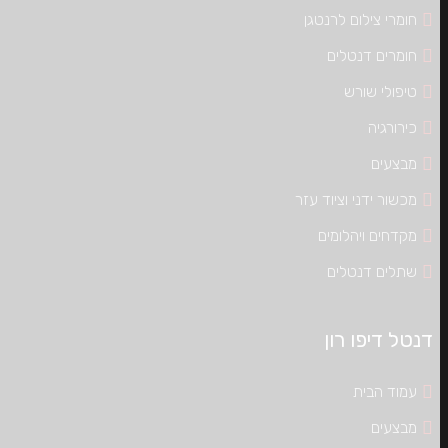
חומרי צילום לרנטגן
חומרים דנטלים
טיפולי שורש
כירורגיה
מבצעים
מכשור ידני וציוד עזר
מקדחים ויהלומים
שתלים דנטלים
דנטל דיפו רון
עמוד הבית
מבצעים