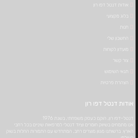
אודות דנטל דפו רון
בלוג מקצועי
חנות
החשבון שלי
מועדון לקוחות
צור קשר
תנאי השימוש
הצהרת פרטיות
אודות דנטל דפו רון
דנטל-דפו רון, הוקם כעסק משפחתי, בשנת 1976.
אנו מתמחים בשיווק חומרים וציוד דנטלי למרפאות שיניים בכל רחבי
הארץ. ברשותנו מגוון מוצרים רחב, המתחדש עם התמורות החלות בשוק
העולמי.