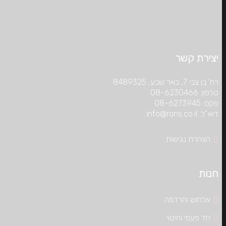
יצירת קשר
רח’ בן צבי 7, באר שבע, 8489325
טלפון: 08-6230466
פקס: 08-6273945
דוא”ל: info@rons.co.il
הצהרת נגישות
חנות
אלחוש והרדמה
חד פעמי וחיטוי