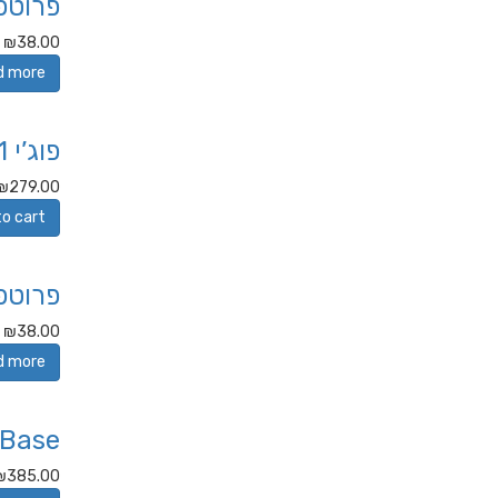
פרוטפ
₪
38.00
d more
פוג’י 1 מנה
₪
279.00
to cart
פרוטפ
₪
38.00
d more
 Base
₪
385.00