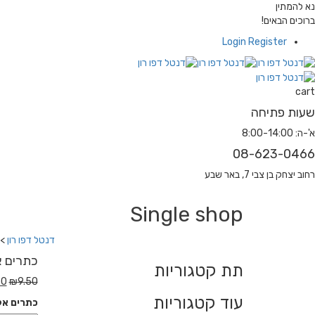
נא להמתין
ברוכים הבאים!
Login
Register
cart
שעות פתיחה
א'-ה: 8:00-14:00
08-623-0466
רחוב יצחק בן צבי 7, באר שבע
Single shop
דנטל דפו רון
>
כתרים אקריל 5
תת קטגוריות
50
₪
9.50
עוד קטגוריות
כתרים אקריל 1/5, מס' 