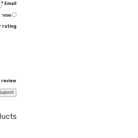
*
Email
שמור ב
r rating
 review
ducts