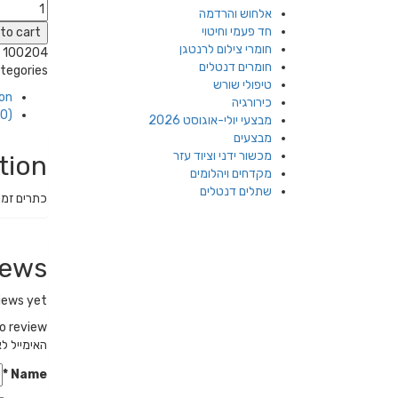
אלחוש והרדמה
חד פעמי וחיטוי
to cart
חומרי צילום לרנטגן
100204
חומרים דנטלים
tegories:
טיפולי שורש
ion
כירורגיה
0)
מבצעי יולי-אוגוסט 2026
מבצעים
מכשור ידני וציוד עזר
tion
מקדחים ויהלומים
שתלים דנטלים
כתרים זמנ
iews
iews yet.
the first to review
האימייל לא
*
Name