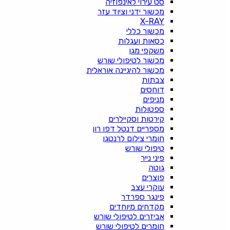
סט עירוי לאינפוזיה
מכשור ידני וציוד עזר
X-RAY
מכשור כללי
כסאות ועגלות
משקפי מגן
מכשור לטיפולי שורש
מכשור להיגיינה אוראלית
צבתות
דוחסים
מניפים
ספטולות
קירטות וסקיילרים
מספריים דנטל דפו רון
חומרי צילום לרנטגן
טיפולי שורש
פיני נייר
גוטה
פוצרים
עוקרי עצב
פינגר ספרדר
מקדחים מיוחדים
אביזרים לטיפולי שורש
חומרים לטיפולי שורש