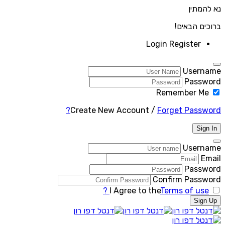
נא להמתין
ברוכים הבאים!
Login
Register
Username
Password
Remember Me
Create New Account
/
Forget Password?
Sign In
Username
Email
Password
Confirm Password
I Agree to the
Terms of use ?
Sign Up