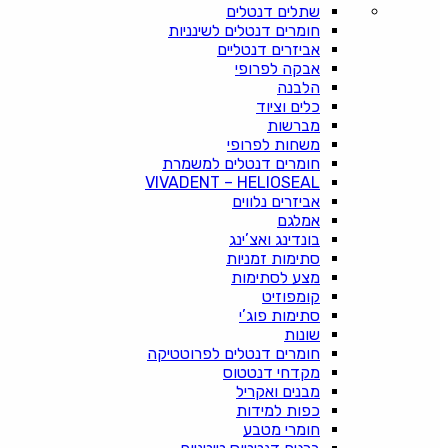
שתלים דנטלים
חומרים דנטלים לשינניות
אביזרים דנטליים
אבקה לפרופי
הלבנה
כלים וציוד
מברשות
משחות לפרופי
חומרים דנטלים למשמרת
VIVADENT – HELIOSEAL
אביזרים נלווים
אמלגם
בונדינג ואצ’ינג
סתימות זמניות
מצע לסתימות
קומפוזיט
סתימות פוג’י
שונות
חומרים דנטלים לפרוטטיקה
מקדחי דנטטוס
מבנים ואקריל
כפות למידות
חומרי מטבע