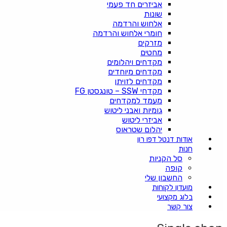
אביזרים חד פעמי
שונות
אלחוש והרדמה
חומרי אלחוש והרדמה
מזרקים
מחטים
מקדחים ויהלומים
מקדחים מיוחדים
מקדחים לזויתן
מקדחי SSW – טונגסטן FG
מעמד למקדחים
גומיות ואבני ליטוש
אביזרי ליטוש
יהלום שטראוס
אודות דנטל דפו רון
חנות
סל הקניות
קופה
החשבון שלי
מועדון לקוחות
בלוג מקצועי
צור קשר