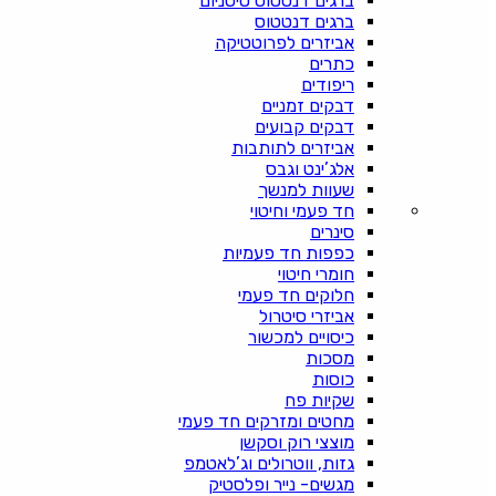
ברגים דנטטוס טיטניום
ברגים דנטטוס
אביזרים לפרוטטיקה
כתרים
ריפודים
דבקים זמניים
דבקים קבועים
אביזרים לתותבות
אלג’ינט וגבס
שעוות למנשך
חד פעמי וחיטוי
סינרים
כפפות חד פעמיות
חומרי חיטוי
חלוקים חד פעמי
אביזרי סיטרול
כיסויים למכשור
מסכות
כוסות
שקיות פח
מחטים ומזרקים חד פעמי
מוצצי רוק וסקשן
גזות, ווטרולים וג’לאטמפ
מגשים- נייר ופלסטיק