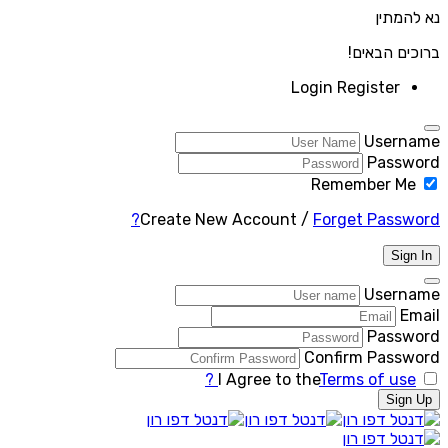
נא להמתין
ברוכים הבאים!
Login
Register
Username
Password
Remember Me
Create New Account
/
Forget Password?
Sign In
Username
Email
Password
Confirm Password
I Agree to the
Terms of use ?
Sign Up