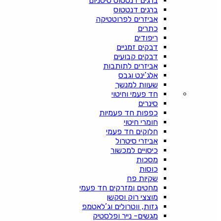
ברגים דנטטוס טיטניום
ברגים דנטטוס
אביזרים לפרוטטיקה
כתרים
ריפודים
דבקים זמניים
דבקים קבועים
אביזרים לתותבות
אלג’ינט וגבס
שעוות למנשך
חד פעמי וחיטוי
סינרים
כפפות חד פעמיות
חומרי חיטוי
חלוקים חד פעמי
אביזרי סיטרול
כיסויים למכשור
מסכות
כוסות
שקיות פח
מחטים ומזרקים חד פעמי
מוצצי רוק וסקשן
גזות, ווטרולים וג’לאטמפ
מגשים- נייר ופלסטיק