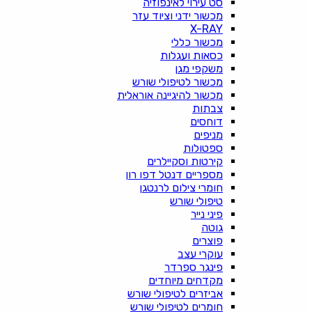
סט עירוי לאינפוזיה
מכשור ידני וציוד עזר
X-RAY
מכשור כללי
כסאות ועגלות
משקפי מגן
מכשור לטיפולי שורש
מכשור להיגיינה אוראלית
צבתות
דוחסים
מניפים
ספטולות
קירטות וסקיילרים
מספריים דנטל דפו רון
חומרי צילום לרנטגן
טיפולי שורש
פיני נייר
גוטה
פוצרים
עוקרי עצב
פינגר ספרדר
מקדחים מיוחדים
אביזרים לטיפולי שורש
חומרים לטיפולי שורש