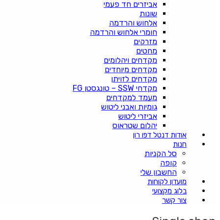
אביזרים חד פעמי
שונות
אלחוש והרדמה
חומרי אלחוש והרדמה
מזרקים
מחטים
מקדחים ויהלומים
מקדחים מיוחדים
מקדחים לזויתן
מקדחי SSW – טונגסטן FG
מעמד למקדחים
גומיות ואבני ליטוש
אביזרי ליטוש
יהלום שטראוס
אודות דנטל דפו רון
חנות
סל הקניות
קופה
החשבון שלי
מועדון לקוחות
בלוג מקצועי
צור קשר