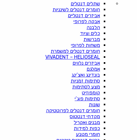
שתלים דנטלים
חומרים דנטלים לשינניות
אביזרים דנטליים
אבקה לפרופי
הלבנה
כלים וציוד
מברשות
משחות לפרופי
חומרים דנטלים למשמרת
VIVADENT – HELIOSEAL
אביזרים נלווים
אמלגם
בונדינג ואצ’ינג
סתימות זמניות
מצע לסתימות
קומפוזיט
סתימות פוג’י
שונות
חומרים דנטלים לפרוטטיקה
מקדחי דנטטוס
מבנים ואקריל
כפות למידות
חומרי מטבע