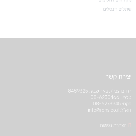
שתלים דנטלים
יצירת קשר
רח’ בן צבי 7, באר שבע, 8489325
טלפון: 08-6230466
פקס: 08-6273945
דוא”ל: info@rons.co.il
הצהרת נגישות