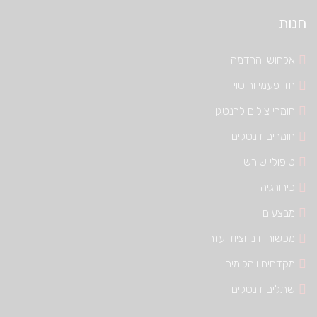
חנות
אלחוש והרדמה
חד פעמי וחיטוי
חומרי צילום לרנטגן
חומרים דנטלים
טיפולי שורש
כירורגיה
מבצעים
מכשור ידני וציוד עזר
מקדחים ויהלומים
שתלים דנטלים