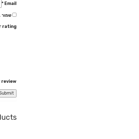
*
Email
שמור ב
r rating
 review
ducts