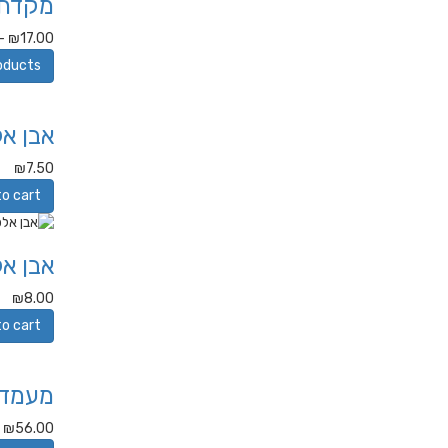
מקדחי
–
₪
17.00
oducts
אבן אל
₪
7.50
to cart
אבן אל
₪
8.00
to cart
מעמד 
₪
56.00