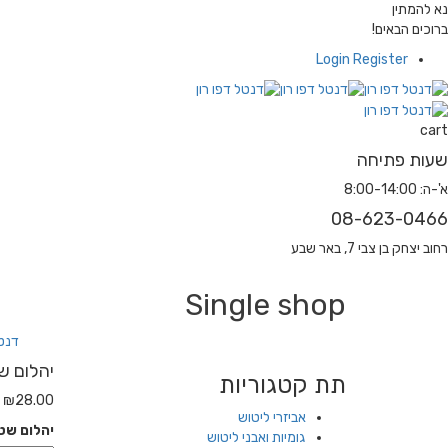
נא להמתין
ברוכים הבאים!
Login
Register
cart
שעות פתיחה
א'-ה: 8:00-14:00
08-623-0466
רחוב יצחק בן צבי 7, באר שבע
Single shop
דנטל
יהלום שטראו
תת קטגוריות
₪
28.00
אביזרי ליטוש
יהלום שטראוס 1/6, 
גומיות ואבני ליטוש