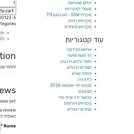
יהלום שטראוס
מעמד למקדחים
to cart
מקדחי SSW - טונגסטן FG
00122-5
מקדחים לזויתן
tegories:
מקדחים מיוחדים
ion
עוד קטגוריות
0)
אלחוש והרדמה
tion
חד פעמי וחיטוי
חומרי צילום לרנטגן
יהלומי שט
חומרים דנטלים
טיפולי שורש
כירורגיה
מבצעי יולי-אוגוסט 2026
iews
מבצעים
מכשור ידני וציוד עזר
iews yet.
מקדחים ויהלומים
שתלים דנטלים
he first to review
האימייל לא
*
Name