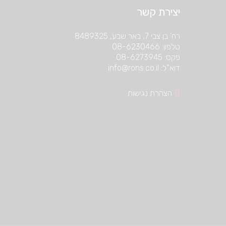
יצירת קשר
רח’ בן צבי 7, באר שבע, 8489325
טלפון: 08-6230466
פקס: 08-6273945
דוא”ל: info@rons.co.il
הצהרת נגישות