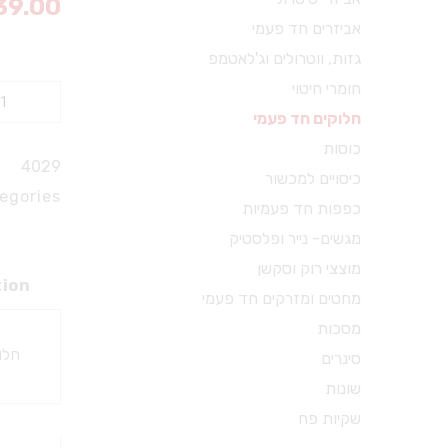
39.00
מכשור ידני וציוד עזר
אביזרים חד פעמי
X-RAY
גזות, ווטרולים וג'לאטמפ
מכשור כללי
חומרי חיטוי
חלוק
כסאות ועגלות
חלוקים חד פעמי
חד
משקפי מגן
כוסות
פעמי,
4029
מכשור לטיפולי שורש
כיסויים למכשור
XXL,
egories:
מכשור להיגיינה אוראלית
כפפות חד פעמיות
ירוק
צבתות
מגשים- נייר ופלסטיק
quantity
דוחסים
מוצצי רוק וסקשן
tion
מניפים
מחטים ומזרקים חד פעמי
ספטולות
מסכות
חלוק
קירטות וסקיילרים
סינרים
מספריים דנטל דפו רון
שונות
שקיות פח
חומרי צילום לרנטגן