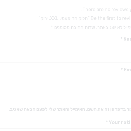
מקדחים ויהלומים
מבנים ואקריל
There are no reviews y
מקדחים מיוחדים
כפות למידות
Be the first to “חלוק חד פעמי, XXL, ירוק”
מקדחים לזויתן
חומרי מטבע
ייל לא יוצג באתר.
שדות החובה מסומנים
*
מקדחי SSW – טונגסטן FG
ברגים דנטטוס טיטניום
מעמד למקדחים
*
Na
ברגים דנטטוס
גומיות ואבני ליטוש
אביזרים לפרוטטיקה
אביזרי ליטוש
כתרים
יהלום שטראוס
ריפודים
*
Em
דבקים זמניים
דבקים קבועים
אביזרים לתותבות
אלג’ינט וגבס
ר בדפדפן זה את השם, האימייל והאתר שלי לפעם הבאה שאגיב.
שעוות למנשך
*
Your rat