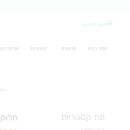
עמוד הבית
מבצעים
קטגוריות
אודות דנטל
כירורגיה
דנטל 
אביזרים להשתלות
חוטי תפירה
חומרים לכירורגיה
תת קטגוריות
חלוק חד 
כלים
סט עירוי לאינפוזיה
אביזרי סיטרול