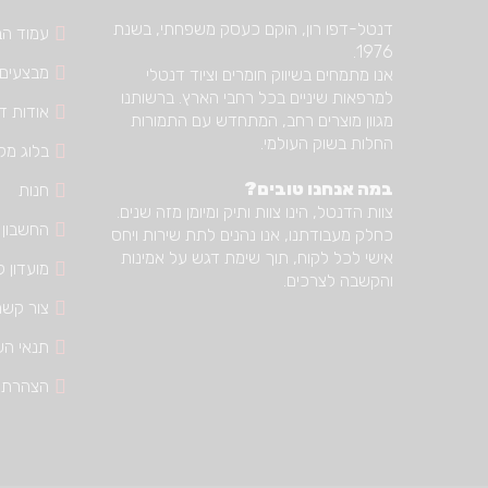
דנטל-דפו רון, הוקם כעסק משפחתי, בשנת
עמוד הב
1976.
מבצעים
אנו מתמחים בשיווק חומרים וציוד דנטלי
למרפאות שיניים בכל רחבי הארץ. ברשותנו
אודות דנ
מגוון מוצרים רחב, המתחדש עם התמורות
החלות בשוק העולמי.
בלוג מק
במה אנחנו טובים?
חנות
צוות הדנטל, הינו צוות ותיק ומיומן מזה שנים.
החשבון 
כחלק מעבודתנו, אנו נהנים לתת שירות ויחס
אישי לכל לקוח, תוך שימת דגש על אמינות
מועדון ל
והקשבה לצרכים.
צור קשר
תנאי הש
הצהרת 