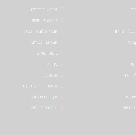
ית
אלחוש והרדמה
חד פעמי וחיטוי
טל דפו רון
חומרי צילום לרנטגן
צועי
חומרים דנטלים
טיפולי שורש
שלי
כירורגיה
קוחות
מבצעים
מכשור ידני וציוד עזר
ימוש
מקדחים ויהלומים
פרטיות
שתלים דנטלים