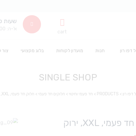
שעות פ
א'-ה: 8:00-14:00
cart
 דפו רון
חנות
מועדון לקוחות
בלוג מקצועי
צור 
SINGLE SHOP
שתלים דנטלים
חד פעמי וחיטוי
דפו רון
>
PRODUCTS
>
חד פעמי וחיטוי
>
חלוקים חד פעמי
>
חלוק חד פעמי, XXL, ירוק
סינרים
חומרים דנטלים לשינניות
כפפות חד פעמיות
אביזרים דנטליים
חומרי חיטוי
אבקה לפרופי
פעמי, XXL, ירוק
חלוקים חד פעמי
הלבנה
אביזרי סיטרול
כלים וציוד