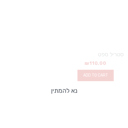
סטריל ספט
₪
110.00
ADD TO CART
נא להמתין