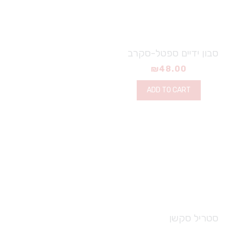
סבון ידיים ספטל-סקרב
₪
48.00
ADD TO CART
סטריל סקשן