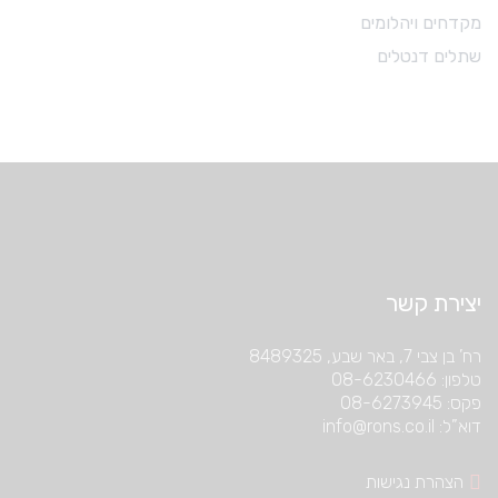
מקדחים ויהלומים
שתלים דנטלים
יצירת קשר
רח’ בן צבי 7, באר שבע, 8489325
טלפון: 08-6230466
פקס: 08-6273945
דוא”ל: info@rons.co.il
הצהרת נגישות