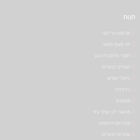
חנות
אלחוש והרדמה
חד פעמי וחיטוי
חומרי צילום לרנטגן
חומרים דנטלים
טיפולי שורש
כירורגיה
מבצעים
מכשור ידני וציוד עזר
מקדחים ויהלומים
שתלים דנטלים