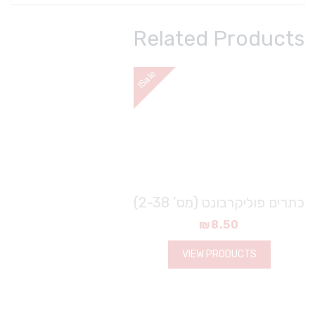
Related Products
e
!
S
a
l
כתרים פוליקרבונט (מס’ 2-38)
₪
8.50
VIEW PRODUCTS