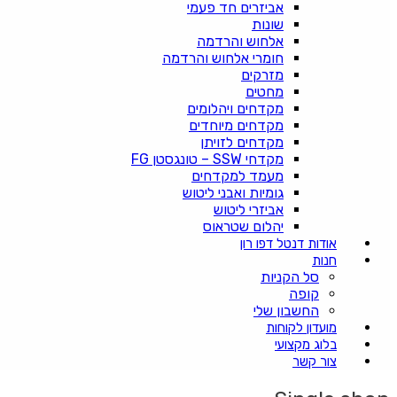
אביזרים חד פעמי
שונות
אלחוש והרדמה
חומרי אלחוש והרדמה
מזרקים
מחטים
מקדחים ויהלומים
מקדחים מיוחדים
מקדחים לזויתן
מקדחי SSW – טונגסטן FG
מעמד למקדחים
גומיות ואבני ליטוש
אביזרי ליטוש
יהלום שטראוס
אודות דנטל דפו רון
חנות
סל הקניות
קופה
החשבון שלי
מועדון לקוחות
בלוג מקצועי
צור קשר