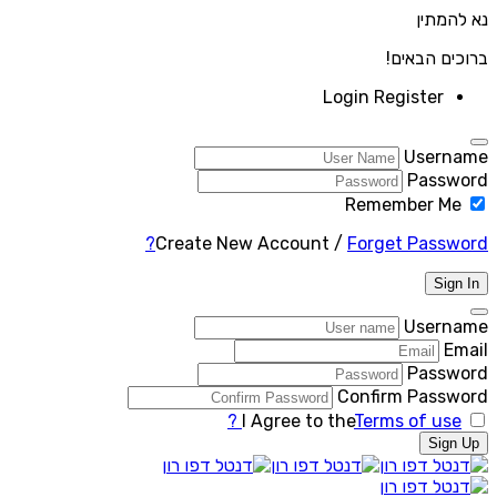
נא להמתין
ברוכים הבאים!
Login
Register
Username
Password
Remember Me
Create New Account
/
Forget Password?
Sign In
Username
Email
Password
Confirm Password
I Agree to the
Terms of use ?
Sign Up