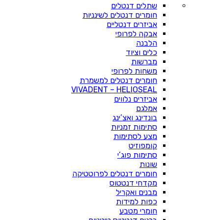
שתלים דנטלים
חומרים דנטלים לשינניות
אביזרים דנטליים
אבקה לפרופי
הלבנה
כלים וציוד
מברשות
משחות לפרופי
חומרים דנטלים למשמרת
VIVADENT – HELIOSEAL
אביזרים נלווים
אמלגם
בונדינג ואצ’ינג
סתימות זמניות
מצע לסתימות
קומפוזיט
סתימות פוג’י
שונות
חומרים דנטלים לפרוטטיקה
מקדחי דנטטוס
מבנים ואקריל
כפות למידות
חומרי מטבע