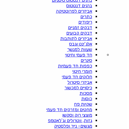
ברגים דנטטוס טיטניום
ברגים דנטטוס
אביזרים לפרוטטיקה
כתרים
ריפודים
דבקים זמניים
דבקים קבועים
אביזרים לתותבות
אלג’ינט וגבס
שעוות למנשך
חד פעמי וחיטוי
סינרים
כפפות חד פעמיות
חומרי חיטוי
חלוקים חד פעמי
אביזרי סיטרול
כיסויים למכשור
מסכות
כוסות
שקיות פח
מחטים ומזרקים חד פעמי
מוצצי רוק וסקשן
גזות, ווטרולים וג’לאטמפ
מגשים- נייר ופלסטיק