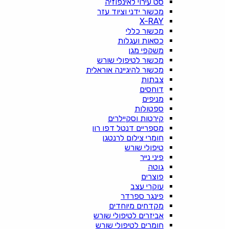
סט עירוי לאינפוזיה
מכשור ידני וציוד עזר
X-RAY
מכשור כללי
כסאות ועגלות
משקפי מגן
מכשור לטיפולי שורש
מכשור להיגיינה אוראלית
צבתות
דוחסים
מניפים
ספטולות
קירטות וסקיילרים
מספריים דנטל דפו רון
חומרי צילום לרנטגן
טיפולי שורש
פיני נייר
גוטה
פוצרים
עוקרי עצב
פינגר ספרדר
מקדחים מיוחדים
אביזרים לטיפולי שורש
חומרים לטיפולי שורש