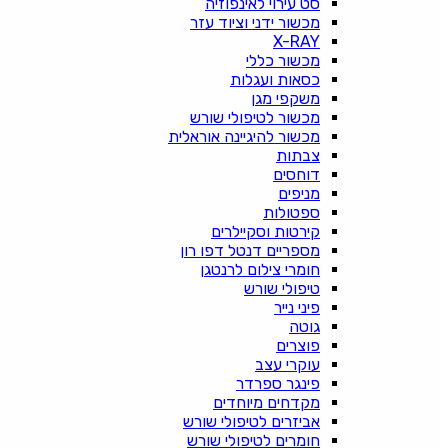
סט עירוי לאינפוזיה
מכשור ידני וציוד עזר
X-RAY
מכשור כללי
כסאות ועגלות
משקפי מגן
מכשור לטיפולי שורש
מכשור להיגיינה אוראלית
צבתות
דוחסים
מניפים
ספטולות
קירטות וסקיילרים
מספריים דנטל דפו רון
חומרי צילום לרנטגן
טיפולי שורש
פיני נייר
גוטה
פוצרים
עוקרי עצב
פינגר ספרדר
מקדחים מיוחדים
אביזרים לטיפולי שורש
חומרים לטיפולי שורש