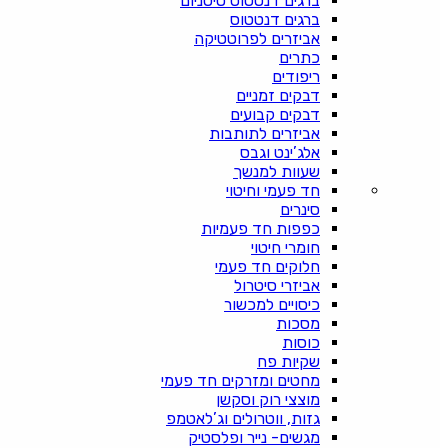
ברגים דנטטוס טיטניום
ברגים דנטטוס
אביזרים לפרוטטיקה
כתרים
ריפודים
דבקים זמניים
דבקים קבועים
אביזרים לתותבות
אלג’ינט וגבס
שעוות למנשך
חד פעמי וחיטוי
סינרים
כפפות חד פעמיות
חומרי חיטוי
חלוקים חד פעמי
אביזרי סיטרול
כיסויים למכשור
מסכות
כוסות
שקיות פח
מחטים ומזרקים חד פעמי
מוצצי רוק וסקשן
גזות, ווטרולים וג’לאטמפ
מגשים- נייר ופלסטיק