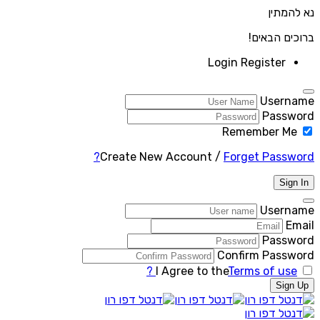
נא להמתין
ברוכים הבאים!
Login
Register
Username
Password
Remember Me
Create New Account
/
Forget Password?
Sign In
Username
Email
Password
Confirm Password
I Agree to the
Terms of use ?
Sign Up