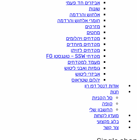
אביזרים חד פעמי
שונות
אלחוש והרדמה
חומרי אלחוש והרדמה
מזרקים
מחטים
מקדחים ויהלומים
מקדחים מיוחדים
מקדחים לזויתן
מקדחי SSW – טונגסטן FG
מעמד למקדחים
גומיות ואבני ליטוש
אביזרי ליטוש
יהלום שטראוס
אודות דנטל דפו רון
חנות
סל הקניות
קופה
החשבון שלי
מועדון לקוחות
בלוג מקצועי
צור קשר