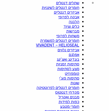
שתלים דנטלים
חומרים דנטלים לשינניות
אביזרים דנטליים
אבקה לפרופי
הלבנה
כלים וציוד
מברשות
משחות לפרופי
חומרים דנטלים למשמרת
VIVADENT – HELIOSEAL
אביזרים נלווים
אמלגם
בונדינג ואצ’ינג
סתימות זמניות
מצע לסתימות
קומפוזיט
סתימות פוג’י
שונות
חומרים דנטלים לפרוטטיקה
מקדחי דנטטוס
מבנים ואקריל
כפות למידות
חומרי מטבע