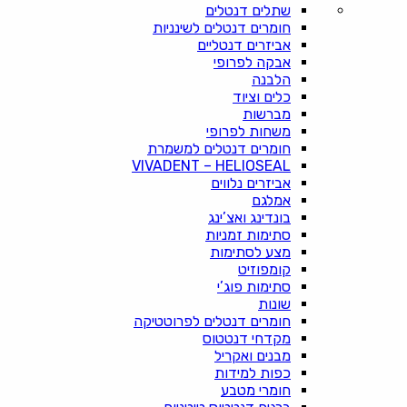
שתלים דנטלים
חומרים דנטלים לשינניות
אביזרים דנטליים
אבקה לפרופי
הלבנה
כלים וציוד
מברשות
משחות לפרופי
חומרים דנטלים למשמרת
VIVADENT – HELIOSEAL
אביזרים נלווים
אמלגם
בונדינג ואצ’ינג
סתימות זמניות
מצע לסתימות
קומפוזיט
סתימות פוג’י
שונות
חומרים דנטלים לפרוטטיקה
מקדחי דנטטוס
מבנים ואקריל
כפות למידות
חומרי מטבע