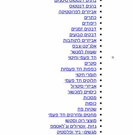
ברגים דנטטוס טיטניום
ברגים דנטטוס
אביזרים לפרוטטיקה
כתרים
ריפודים
דבקים זמניים
דבקים קבועים
אביזרים לתותבות
אלג’ינט וגבס
שעוות למנשך
חד פעמי וחיטוי
סינרים
כפפות חד פעמיות
חומרי חיטוי
חלוקים חד פעמי
אביזרי סיטרול
כיסויים למכשור
מסכות
כוסות
שקיות פח
מחטים ומזרקים חד פעמי
מוצצי רוק וסקשן
גזות, ווטרולים וג’לאטמפ
מגשים- נייר ופלסטיק