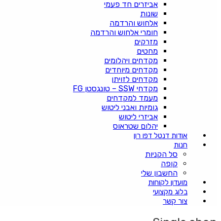
אביזרים חד פעמי
שונות
אלחוש והרדמה
חומרי אלחוש והרדמה
מזרקים
מחטים
מקדחים ויהלומים
מקדחים מיוחדים
מקדחים לזויתן
מקדחי SSW – טונגסטן FG
מעמד למקדחים
גומיות ואבני ליטוש
אביזרי ליטוש
יהלום שטראוס
אודות דנטל דפו רון
חנות
סל הקניות
קופה
החשבון שלי
מועדון לקוחות
בלוג מקצועי
צור קשר