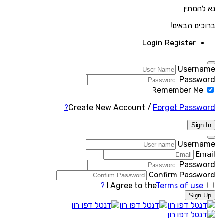
נא להמתין
ברוכים הבאים!
Login
Register
Username
Password
Remember Me
Create New Account
/
Forget Password?
Sign In
Username
Email
Password
Confirm Password
I Agree to the
Terms of use ?
Sign Up