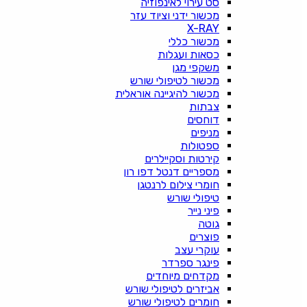
סט עירוי לאינפוזיה
מכשור ידני וציוד עזר
X-RAY
מכשור כללי
כסאות ועגלות
משקפי מגן
מכשור לטיפולי שורש
מכשור להיגיינה אוראלית
צבתות
דוחסים
מניפים
ספטולות
קירטות וסקיילרים
מספריים דנטל דפו רון
חומרי צילום לרנטגן
טיפולי שורש
פיני נייר
גוטה
פוצרים
עוקרי עצב
פינגר ספרדר
מקדחים מיוחדים
אביזרים לטיפולי שורש
חומרים לטיפולי שורש