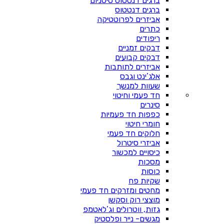
ברגים דנטטוס טיטניום
ברגים דנטטוס
אביזרים לפרוטטיקה
כתרים
ריפודים
דבקים זמניים
דבקים קבועים
אביזרים לתותבות
אלג’ינט וגבס
שעוות למנשך
חד פעמי וחיטוי
סינרים
כפפות חד פעמיות
חומרי חיטוי
חלוקים חד פעמי
אביזרי סיטרול
כיסויים למכשור
מסכות
כוסות
שקיות פח
מחטים ומזרקים חד פעמי
מוצצי רוק וסקשן
גזות, ווטרולים וג’לאטמפ
מגשים- נייר ופלסטיק