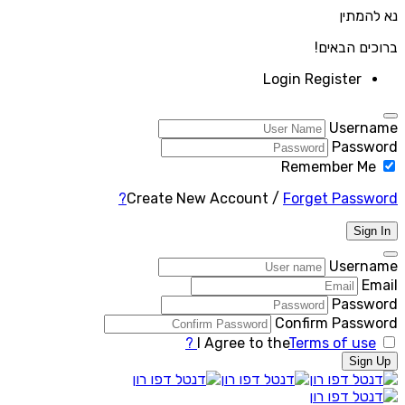
נא להמתין
ברוכים הבאים!
Login
Register
Username
Password
Remember Me
Create New Account
/
Forget Password?
Sign In
Username
Email
Password
Confirm Password
I Agree to the
Terms of use ?
Sign Up