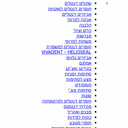
שתלים דנטלים
חומרים דנטלים לשינניות
אביזרים דנטליים
אבקה לפרופי
הלבנה
כלים וציוד
מברשות
משחות לפרופי
חומרים דנטלים למשמרת
VIVADENT – HELIOSEAL
אביזרים נלווים
אמלגם
בונדינג ואצ’ינג
סתימות זמניות
מצע לסתימות
קומפוזיט
סתימות פוג’י
שונות
חומרים דנטלים לפרוטטיקה
מקדחי דנטטוס
מבנים ואקריל
כפות למידות
חומרי מטבע