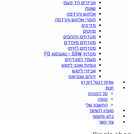
אביזרים חד פעמי
שונות
אלחוש והרדמה
חומרי אלחוש והרדמה
מזרקים
מחטים
מקדחים ויהלומים
מקדחים מיוחדים
מקדחים לזויתן
מקדחי SSW – טונגסטן FG
מעמד למקדחים
גומיות ואבני ליטוש
אביזרי ליטוש
יהלום שטראוס
אודות דנטל דפו רון
חנות
סל הקניות
קופה
החשבון שלי
מועדון לקוחות
בלוג מקצועי
צור קשר