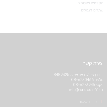
מקדחים ויהלומים
שתלים דנטלים
יצירת קשר
רח’ בן צבי 7, באר שבע, 8489325
טלפון: 08-6230466
פקס: 08-6273945
דוא”ל: info@rons.co.il
הצהרת נגישות