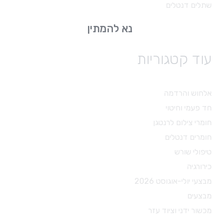
שתלים דנטלים
נא להמתין
עוד קטגוריות
אלחוש והרדמה
חד פעמי וחיטוי
חומרי צילום לרנטגן
חומרים דנטלים
טיפולי שורש
כירורגיה
מבצעי יולי-אוגוסט 2026
מבצעים
מכשור ידני וציוד עזר