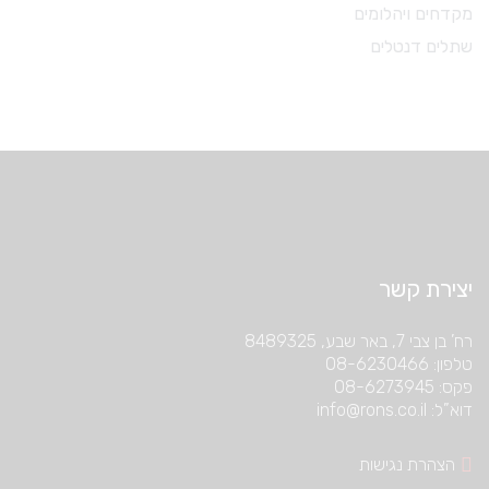
מקדחים ויהלומים
שתלים דנטלים
יצירת קשר
רח’ בן צבי 7, באר שבע, 8489325
טלפון: 08-6230466
פקס: 08-6273945
דוא”ל: info@rons.co.il
הצהרת נגישות