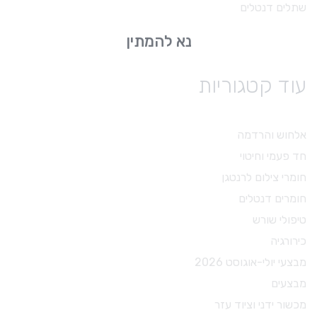
שתלים דנטלים
נא להמתין
עוד קטגוריות
אלחוש והרדמה
חד פעמי וחיטוי
חומרי צילום לרנטגן
חומרים דנטלים
טיפולי שורש
כירורגיה
מבצעי יולי-אוגוסט 2026
מבצעים
מכשור ידני וציוד עזר