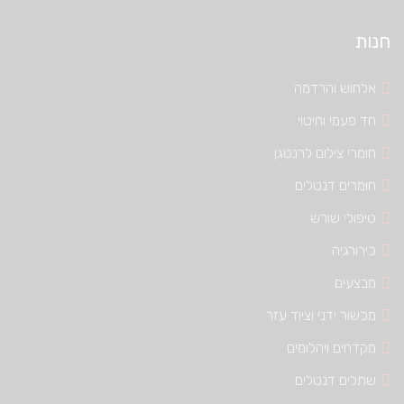
חנות
אלחוש והרדמה
חד פעמי וחיטוי
חומרי צילום לרנטגן
חומרים דנטלים
טיפולי שורש
כירורגיה
מבצעים
מכשור ידני וציוד עזר
מקדחים ויהלומים
שתלים דנטלים