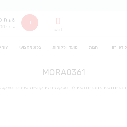
שעות פ
א'-ה: 8:00-14:00
cart
 דפו רון
חנות
מועדון לקוחות
בלוג מקצועי
צור 
MORA0361
שתלים דנטלים
חד פעמי וחיטוי
חומרים דנטלים
>
חומרים דנטלים לפרוטטיקה
>
דבקים קבועים
>
טיפים לפנטמיקס
>
סינרים
חומרים דנטלים לשינניות
כפפות חד פעמיות
אביזרים דנטליים
חומרי חיטוי
אבקה לפרופי
חלוקים חד פעמי
הלבנה
אביזרי סיטרול
כלים וציוד