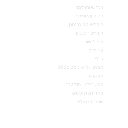
מכשור ידני וציוד עזר
אלחוש והרדמה
חד פעמי וחיטוי
X-RAY
חומרי צילום לרנטגן
מכשור כללי
חומרים דנטלים
כסאות ועגלות
טיפולי שורש
משקפי מגן
כירורגיה
מכשור לטיפולי שורש
כללי
מכשור להיגיינה אוראלית
מבצעי יולי-אוגוסט 2026
צבתות
מבצעים
דוחסים
מכשור ידני וציוד עזר
מניפים
מקדחים ויהלומים
ספטולות
שתלים דנטלים
קירטות וסקיילרים
מספריים דנטל דפו רון
חומרי צילום לרנטגן