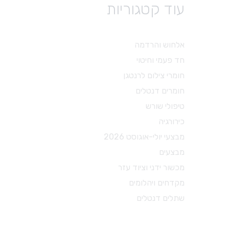
עוד קטגוריות
טיפולי שורש
פיני נייר
גוטה
אלחוש והרדמה
פוצרים
חד פעמי וחיטוי
עוקרי עצב
חומרי צילום לרנטגן
פינגר ספרדר
חומרים דנטלים
מקדחים מיוחדים
טיפולי שורש
אביזרים לטיפולי שורש
כירורגיה
חומרים לטיפולי שורש
מבצעי יולי-אוגוסט 2026
מבצעים
מכשור ידני וציוד עזר
מקדחים ויהלומים
שתלים דנטלים