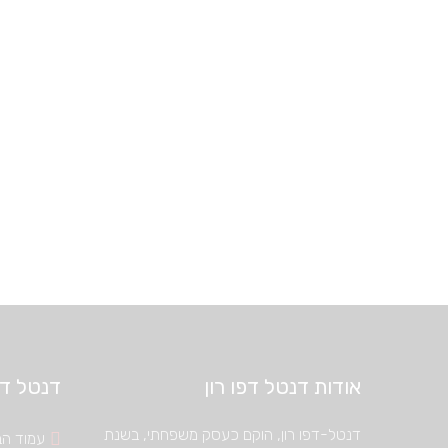
אודות דנטל דפו רון
דנטל דיפ
דנטל-דפו רון, הוקם כעסק משפחתי, בשנת
עמוד הב