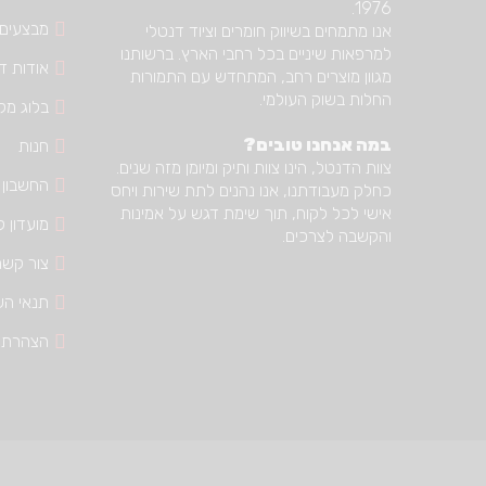
1976.
מבצעים
אנו מתמחים בשיווק חומרים וציוד דנטלי
למרפאות שיניים בכל רחבי הארץ. ברשותנו
אודות דנ
מגוון מוצרים רחב, המתחדש עם התמורות
החלות בשוק העולמי.
בלוג מק
במה אנחנו טובים?
חנות
צוות הדנטל, הינו צוות ותיק ומיומן מזה שנים.
החשבון 
כחלק מעבודתנו, אנו נהנים לתת שירות ויחס
אישי לכל לקוח, תוך שימת דגש על אמינות
מועדון ל
והקשבה לצרכים.
צור קשר
תנאי הש
הצהרת 