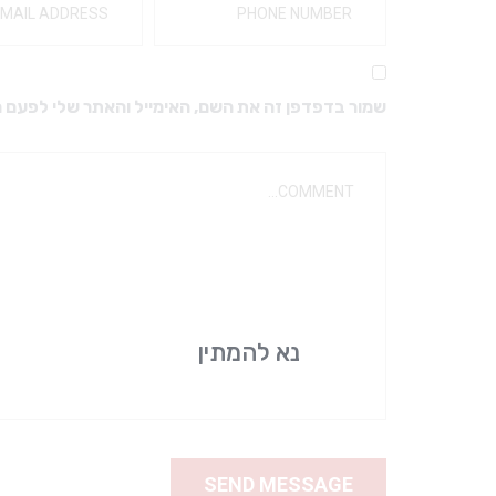
מקדחים ויהלומים
מבנים ואקריל
מקדחים מיוחדים
כפות למידות
מקדחים לזויתן
חומרי מטבע
שמור בדפדפן זה את השם, האימייל והאתר שלי לפעם 
מקדחי SSW – טונגסטן FG
ברגים דנטטוס טיטניום
מעמד למקדחים
ברגים דנטטוס
גומיות ואבני ליטוש
אביזרים לפרוטטיקה
אביזרי ליטוש
כתרים
יהלום שטראוס
ריפודים
דבקים זמניים
דבקים קבועים
נא להמתין
אביזרים לתותבות
אלג’ינט וגבס
שעוות למנשך