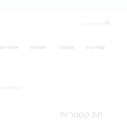
עמוד הבית
מבצעים
קטגוריות
אודות דנטל
כירורגיה
דנטל דפו רון
>
אביזרים להשתלות
חוטי תפירה
חומרים לכירורגיה
תת קטגוריות
כלים
סט עירוי לאינפוזיה