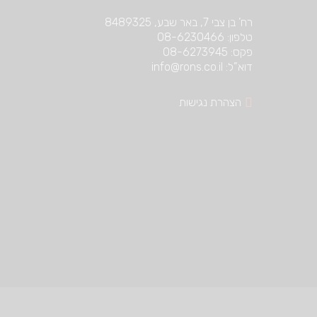
רח’ בן צבי 7, באר שבע, 8489325
טלפון: 08-6230466
פקס: 08-6273945
דוא”ל: info@rons.co.il
הצהרת נגישות