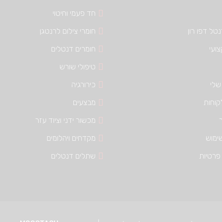
חד פעמי וחיטוי
טל דפו רון
חומרי צילום לרנטגן
צועי
חומרים דנטלים
טיפולי שורש
שלי
כירורגיה
קוחות
מבצעים
מכשור ידני וציוד עזר
ימוש
מקדחים ויהלומים
פרטיות
שתלים דנטלים