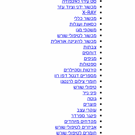
סט עירוי לאינפוזיה
מכשור ידני וציוד עזר
X-RAY
מכשור כללי
כסאות ועגלות
משקפי מגן
מכשור לטיפולי שורש
מכשור להיגיינה אוראלית
צבתות
דוחסים
מניפים
ספטולות
קירטות וסקיילרים
מספריים דנטל דפו רון
חומרי צילום לרנטגן
טיפולי שורש
פיני נייר
גוטה
פוצרים
עוקרי עצב
פינגר ספרדר
מקדחים מיוחדים
אביזרים לטיפולי שורש
חומרים לטיפולי שורש