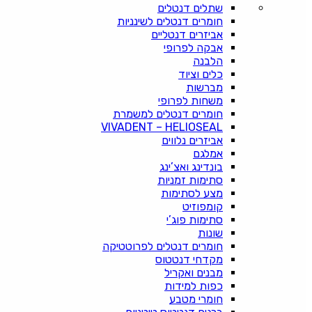
שתלים דנטלים
חומרים דנטלים לשינניות
אביזרים דנטליים
אבקה לפרופי
הלבנה
כלים וציוד
מברשות
משחות לפרופי
חומרים דנטלים למשמרת
VIVADENT – HELIOSEAL
אביזרים נלווים
אמלגם
בונדינג ואצ’ינג
סתימות זמניות
מצע לסתימות
קומפוזיט
סתימות פוג’י
שונות
חומרים דנטלים לפרוטטיקה
מקדחי דנטטוס
מבנים ואקריל
כפות למידות
חומרי מטבע