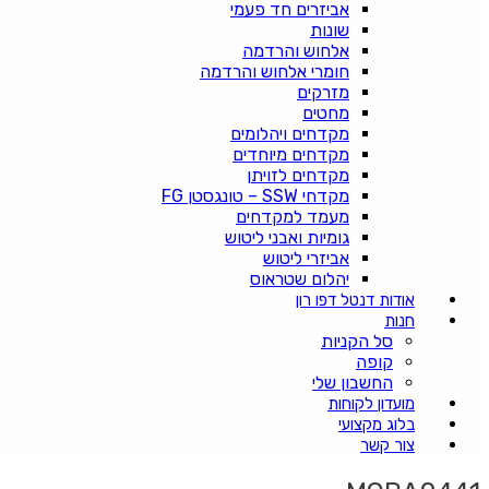
אביזרים חד פעמי
שונות
אלחוש והרדמה
חומרי אלחוש והרדמה
מזרקים
מחטים
מקדחים ויהלומים
מקדחים מיוחדים
מקדחים לזויתן
מקדחי SSW – טונגסטן FG
מעמד למקדחים
גומיות ואבני ליטוש
אביזרי ליטוש
יהלום שטראוס
אודות דנטל דפו רון
חנות
סל הקניות
קופה
החשבון שלי
מועדון לקוחות
בלוג מקצועי
צור קשר