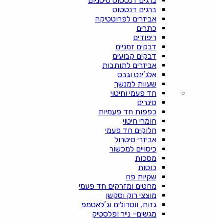
ברגים דנטטוס טיטניום
ברגים דנטטוס
אביזרים לפרוטטיקה
כתרים
ריפודים
דבקים זמניים
דבקים קבועים
אביזרים לתותבות
אלג’ינט וגבס
שעוות למנשך
חד פעמי וחיטוי
סינרים
כפפות חד פעמיות
חומרי חיטוי
חלוקים חד פעמי
אביזרי סיטרול
כיסויים למכשור
מסכות
כוסות
שקיות פח
מחטים ומזרקים חד פעמי
מוצצי רוק וסקשן
גזות, ווטרולים וג’לאטמפ
מגשים- נייר ופלסטיק