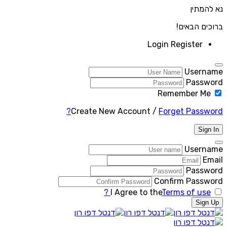
נא להמתין
ברוכים הבאים!
Login
Register
Username
Password
Remember Me
Create New Account
/
Forget Password?
Sign In
Username
Email
Password
Confirm Password
I Agree to the
Terms of use ?
Sign Up