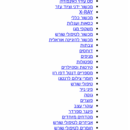
סט עירוי לאינפוזיה
מכשור ידני וציוד עזר
X-RAY
מכשור כללי
כסאות ועגלות
משקפי מגן
מכשור לטיפולי שורש
מכשור להיגיינה אוראלית
צבתות
דוחסים
מניפים
ספטולות
קירטות וסקיילרים
מספריים דנטל דפו רון
חומרי צילום לרנטגן
טיפולי שורש
פיני נייר
גוטה
פוצרים
עוקרי עצב
פינגר ספרדר
מקדחים מיוחדים
אביזרים לטיפולי שורש
חומרים לטיפולי שורש