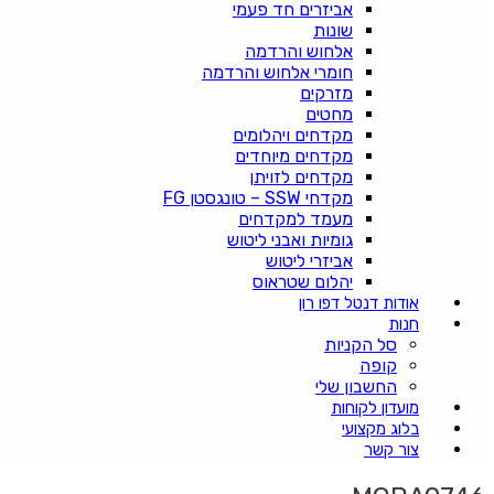
אביזרים חד פעמי
שונות
אלחוש והרדמה
חומרי אלחוש והרדמה
מזרקים
מחטים
מקדחים ויהלומים
מקדחים מיוחדים
מקדחים לזויתן
מקדחי SSW – טונגסטן FG
מעמד למקדחים
גומיות ואבני ליטוש
אביזרי ליטוש
יהלום שטראוס
אודות דנטל דפו רון
חנות
סל הקניות
קופה
החשבון שלי
מועדון לקוחות
בלוג מקצועי
צור קשר