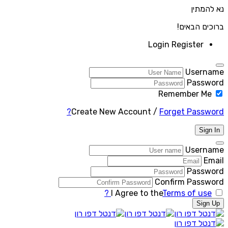
נא להמתין
ברוכים הבאים!
Login
Register
Username
Password
Remember Me
Create New Account
/
Forget Password?
Sign In
Username
Email
Password
Confirm Password
I Agree to the
Terms of use ?
Sign Up