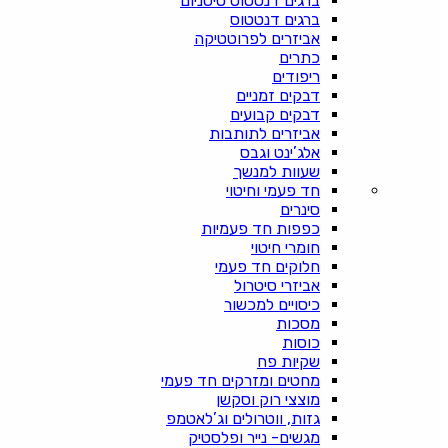
ברגים דנטטוס טיטניום
ברגים דנטטוס
אביזרים לפרוטטיקה
כתרים
ריפודים
דבקים זמניים
דבקים קבועים
אביזרים לתותבות
אלג’ינט וגבס
שעוות למנשך
חד פעמי וחיטוי
סינרים
כפפות חד פעמיות
חומרי חיטוי
חלוקים חד פעמי
אביזרי סיטרול
כיסויים למכשור
מסכות
כוסות
שקיות פח
מחטים ומזרקים חד פעמי
מוצצי רוק וסקשן
גזות, ווטרולים וג’לאטמפ
מגשים- נייר ופלסטיק