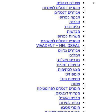
שתלים דנטלים
חומרים דנטלים לשינניות
אביזרים דנטליים
אבקה לפרופי
הלבנה
כלים וציוד
מברשות
משחות לפרופי
חומרים דנטלים למשמרת
VIVADENT – HELIOSEAL
אביזרים נלווים
אמלגם
בונדינג ואצ’ינג
סתימות זמניות
מצע לסתימות
קומפוזיט
סתימות פוג’י
שונות
חומרים דנטלים לפרוטטיקה
מקדחי דנטטוס
מבנים ואקריל
כפות למידות
חומרי מטבע