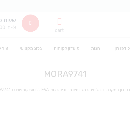
שעות פ
א'-ה: 8:00-14:00
cart
 דפו רון
חנות
מועדון לקוחות
בלוג מקצועי
צור 
MORA9741
שתלים דנטלים
חד פעמי וחיטוי
פו רון
>
מקדחים ויהלומים
>
מקדחים מיוחדים
>
גומי EVA לליטוש קומפוזיט
>
A9741
סינרים
חומרים דנטלים לשינניות
כפפות חד פעמיות
אביזרים דנטליים
חומרי חיטוי
אבקה לפרופי
חלוקים חד פעמי
הלבנה
אביזרי סיטרול
כלים וציוד