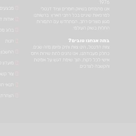
1976.
מבצעים
אנו מתמחים בשיווק חומרים וציוד דנטלי
למרפאות שיניים בכל רחבי הארץ. ברשותנו
אודות דנ
מגוון מוצרים רחב, המתחדש עם התמורות
החלות בשוק העולמי.
בלוג מק
במה אנחנו טובים?
חנות
צוות הדנטל, הינו צוות ותיק ומיומן מזה שנים.
החשבון 
כחלק מעבודתנו, אנו נהנים לתת שירות ויחס
אישי לכל לקוח, תוך שימת דגש על אמינות
מועדון ל
והקשבה לצרכים.
צור קשר
תנאי הש
הצהרת 