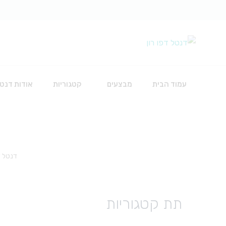
עמוד הבית
מבצעים
קטגוריות
אודות דנטל
כירורגיה
דנטל ד
אביזרים להשתלות
חוטי תפירה
חומרים לכירורגיה
תת קטגוריות
כלים
סט עירוי לאינפוזיה