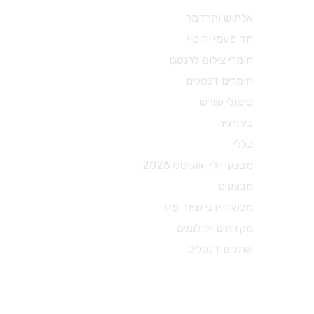
מכשור ידני וציוד עזר
אלחוש והרדמה
חד פעמי וחיטוי
X-RAY
חומרי צילום לרנטגן
מכשור כללי
חומרים דנטלים
כסאות ועגלות
טיפולי שורש
משקפי מגן
כירורגיה
מכשור לטיפולי שורש
כללי
מכשור להיגיינה אוראלית
מבצעי יולי-אוגוסט 2026
צבתות
מבצעים
דוחסים
מכשור ידני וציוד עזר
מניפים
מקדחים ויהלומים
ספטולות
שתלים דנטלים
קירטות וסקיילרים
מספריים דנטל דפו רון
חומרי צילום לרנטגן