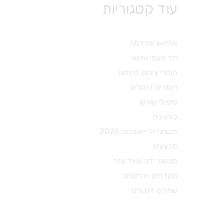
עוד קטגוריות
טיפולי שורש
פיני נייר
גוטה
אלחוש והרדמה
פוצרים
חד פעמי וחיטוי
עוקרי עצב
חומרי צילום לרנטגן
פינגר ספרדר
חומרים דנטלים
מקדחים מיוחדים
טיפולי שורש
אביזרים לטיפולי שורש
כירורגיה
חומרים לטיפולי שורש
מבצעי יולי-אוגוסט 2026
מבצעים
מכשור ידני וציוד עזר
מקדחים ויהלומים
שתלים דנטלים