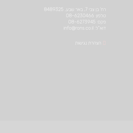
רח’ בן צבי 7, באר שבע, 8489325
טלפון: 08-6230466
פקס: 08-6273945
דוא”ל: info@rons.co.il
הצהרת נגישות