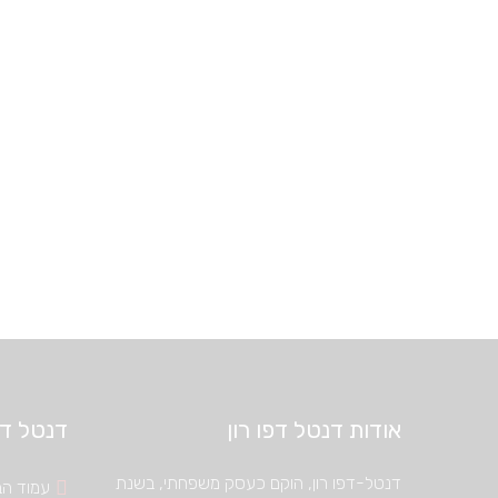
אודות דנטל דפו רון
דנטל דיפ
דנטל-דפו רון, הוקם כעסק משפחתי, בשנת
עמוד הב