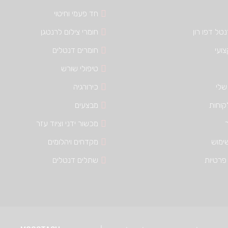
חד פעמי וחיטוי
טל דפו רון
חומרי צילום לרנטגן
צועי
חומרים דנטלים
טיפולי שורש
שלי
כירורגיה
קוחות
מבצעים
מכשור ידני וציוד עזר
ימוש
מקדחים ויהלומים
פרטיות
שתלים דנטלים