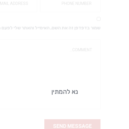
מקדחים ויהלומים
מבנים ואקריל
מקדחים מיוחדים
כפות למידות
מקדחים לזויתן
חומרי מטבע
שמור בדפדפן זה את השם, האימייל והאתר שלי לפעם 
מקדחי SSW – טונגסטן FG
ברגים דנטטוס טיטניום
מעמד למקדחים
ברגים דנטטוס
גומיות ואבני ליטוש
אביזרים לפרוטטיקה
אביזרי ליטוש
כתרים
יהלום שטראוס
ריפודים
דבקים זמניים
דבקים קבועים
נא להמתין
אביזרים לתותבות
אלג’ינט וגבס
שעוות למנשך