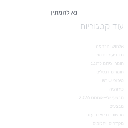
נא להמתין
עוד קטגוריות
אלחוש והרדמה
חד פעמי וחיטוי
חומרי צילום לרנטגן
חומרים דנטלים
טיפולי שורש
כירורגיה
מבצעי יולי-אוגוסט 2026
מבצעים
מכשור ידני וציוד עזר
מקדחים ויהלומים