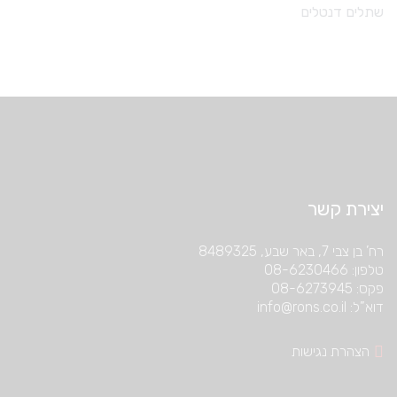
שתלים דנטלים
יצירת קשר
רח’ בן צבי 7, באר שבע, 8489325
טלפון: 08-6230466
פקס: 08-6273945
דוא”ל: info@rons.co.il
הצהרת נגישות