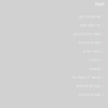
חנות
אלחוש והרדמה
חד פעמי וחיטוי
חומרי צילום לרנטגן
חומרים דנטלים
טיפולי שורש
כירורגיה
מבצעים
מכשור ידני וציוד עזר
מקדחים ויהלומים
שתלים דנטלים