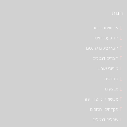
חנות
אלחוש והרדמה
חד פעמי וחיטוי
חומרי צילום לרנטגן
חומרים דנטלים
טיפולי שורש
כירורגיה
מבצעים
מכשור ידני וציוד עזר
מקדחים ויהלומים
שתלים דנטלים