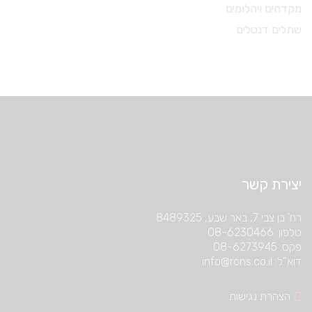
מקדחים ויהלומים
שתלים דנטלים
יצירת קשר
רח’ בן צבי 7, באר שבע, 8489325
טלפון: 08-6230466
פקס: 08-6273945
דוא”ל: info@rons.co.il
הצהרת נגישות