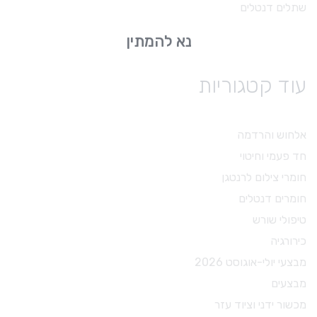
שתלים דנטלים
נא להמתין
עוד קטגוריות
אלחוש והרדמה
חד פעמי וחיטוי
חומרי צילום לרנטגן
חומרים דנטלים
טיפולי שורש
כירורגיה
מבצעי יולי-אוגוסט 2026
מבצעים
מכשור ידני וציוד עזר