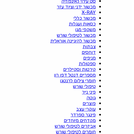
סט עירוי לאינפוזיה
מכשור ידני וציוד עזר
X-RAY
מכשור כללי
כסאות ועגלות
משקפי מגן
מכשור לטיפולי שורש
מכשור להיגיינה אוראלית
צבתות
דוחסים
מניפים
ספטולות
קירטות וסקיילרים
מספריים דנטל דפו רון
חומרי צילום לרנטגן
טיפולי שורש
פיני נייר
גוטה
פוצרים
עוקרי עצב
פינגר ספרדר
מקדחים מיוחדים
אביזרים לטיפולי שורש
חומרים לטיפולי שורש