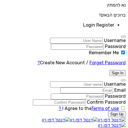
נא להמתין
ברוכים הבאים!
Login
Register
Username
Password
Remember Me
Create New Account
/
Forget Password?
Sign In
Username
Email
Password
Confirm Password
I Agree to the
Terms of use ?
Sign Up