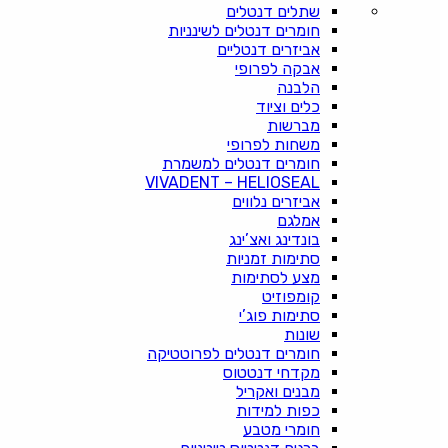
שתלים דנטלים
חומרים דנטלים לשינניות
אביזרים דנטליים
אבקה לפרופי
הלבנה
כלים וציוד
מברשות
משחות לפרופי
חומרים דנטלים למשמרת
VIVADENT – HELIOSEAL
אביזרים נלווים
אמלגם
בונדינג ואצ’ינג
סתימות זמניות
מצע לסתימות
קומפוזיט
סתימות פוג’י
שונות
חומרים דנטלים לפרוטטיקה
מקדחי דנטטוס
מבנים ואקריל
כפות למידות
חומרי מטבע