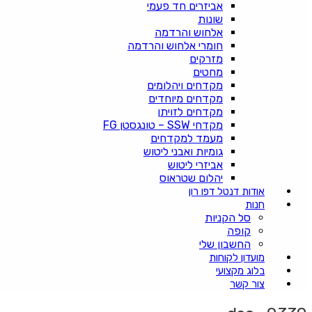
אביזרים חד פעמי
שונות
אלחוש והרדמה
חומרי אלחוש והרדמה
מזרקים
מחטים
מקדחים ויהלומים
מקדחים מיוחדים
מקדחים לזויתן
מקדחי SSW – טונגסטן FG
מעמד למקדחים
גומיות ואבני ליטוש
אביזרי ליטוש
יהלום שטראוס
אודות דנטל דפו רון
חנות
סל הקניות
קופה
החשבון שלי
מועדון לקוחות
בלוג מקצועי
צור קשר