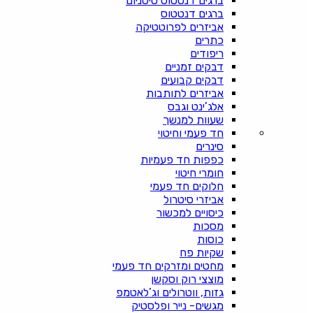
ברגים דנטטוס טיטניום
ברגים דנטטוס
אביזרים לפרוטטיקה
כתרים
ריפודים
דבקים זמניים
דבקים קבועים
אביזרים לתותבות
אלג’ינט וגבס
שעוות למנשך
חד פעמי וחיטוי
סינרים
כפפות חד פעמיות
חומרי חיטוי
חלוקים חד פעמי
אביזרי סיטרול
כיסויים למכשור
מסכות
כוסות
שקיות פח
מחטים ומזרקים חד פעמי
מוצצי רוק וסקשן
גזות, ווטרולים וג’לאטמפ
מגשים- נייר ופלסטיק