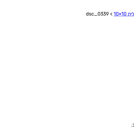
10×10
>
dsc_0339
.