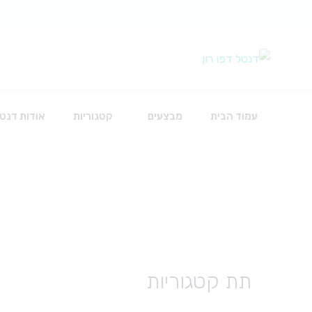
עמוד הבית
מבצעים
קטגוריות
אודות דנטל
כירורגיה
אביזרים להשתלות
חוטי תפירה
חומרים לכירורגיה
תת קטגוריות
כלים
סט עירוי לאינפוזיה