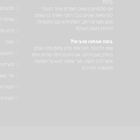
1976.
מבצעים
אנו מתמחים בשיווק חומרים וציוד דנטלי
למרפאות שיניים בכל רחבי הארץ. ברשותנו
אודות דנ
מגוון מוצרים רחב, המתחדש עם התמורות
החלות בשוק העולמי.
בלוג מק
במה אנחנו טובים?
חנות
צוות הדנטל, הינו צוות ותיק ומיומן מזה שנים.
החשבון 
כחלק מעבודתנו, אנו נהנים לתת שירות ויחס
אישי לכל לקוח, תוך שימת דגש על אמינות
מועדון ל
והקשבה לצרכים.
צור קשר
תנאי הש
הצהרת 