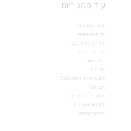
עוד קטגוריות
טיפולי שורש
פיני נייר
גוטה
אלחוש והרדמה
פוצרים
חד פעמי וחיטוי
עוקרי עצב
חומרי צילום לרנטגן
פינגר ספרדר
חומרים דנטלים
מקדחים מיוחדים
טיפולי שורש
אביזרים לטיפולי שורש
כירורגיה
חומרים לטיפולי שורש
מבצעי יולי-אוגוסט 2026
מבצעים
מכשור ידני וציוד עזר
מקדחים ויהלומים
שתלים דנטלים