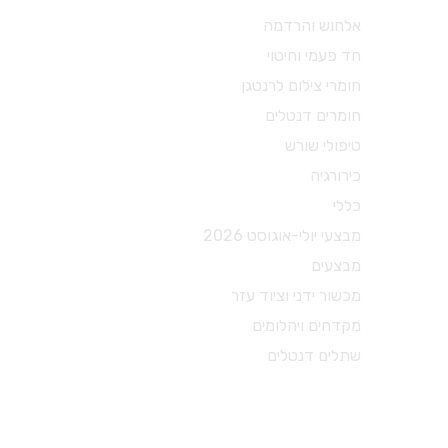
מכשור ידני וציוד עזר
אלחוש והרדמה
חד פעמי וחיטוי
X-RAY
חומרי צילום לרנטגן
מכשור כללי
חומרים דנטלים
כסאות ועגלות
טיפולי שורש
משקפי מגן
כירורגיה
מכשור לטיפולי שורש
כללי
מכשור להיגיינה אוראלית
מבצעי יולי-אוגוסט 2026
צבתות
מבצעים
דוחסים
מכשור ידני וציוד עזר
מניפים
מקדחים ויהלומים
ספטולות
שתלים דנטלים
קירטות וסקיילרים
מספריים דנטל דפו רון
חומרי צילום לרנטגן