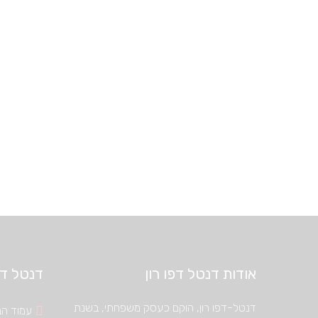
אודות דנטל דפו רון
דנטל דיפ
דנטל-דפו רון, הוקם כעסק משפחתי, בשנת
עמוד הב