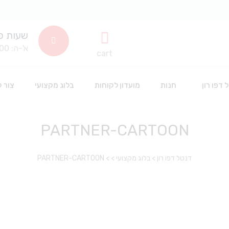
שעות פ
א'-ה: 8:00-14:00
cart
 דפו רון
חנות
מועדון לקוחות
בלוג מקצועי
צור 
PARTNER-CARTOON
שתלים דנטלים
חד פעמי וחיטוי
דנטל דפו רון
>
בלוג מקצועי
> >
PARTNER-CARTOON
סינרים
חומרים דנטלים לשינניות
כפפות חד פעמיות
אביזרים דנטליים
חומרי חיטוי
אבקה לפרופי
חלוקים חד פעמי
הלבנה
אביזרי סיטרול
כלים וציוד