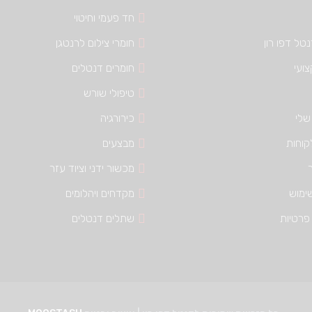
חד פעמי וחיטוי
טל דפו רון
חומרי צילום לרנטגן
צועי
חומרים דנטלים
טיפולי שורש
שלי
כירורגיה
קוחות
מבצעים
מכשור ידני וציוד עזר
ימוש
מקדחים ויהלומים
פרטיות
שתלים דנטלים