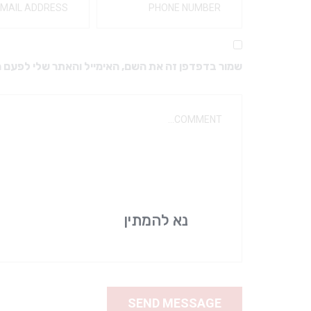
מקדחים ויהלומים
מבנים ואקריל
מקדחים מיוחדים
כפות למידות
מקדחים לזויתן
חומרי מטבע
שמור בדפדפן זה את השם, האימייל והאתר שלי לפעם 
מקדחי SSW – טונגסטן FG
ברגים דנטטוס טיטניום
מעמד למקדחים
ברגים דנטטוס
גומיות ואבני ליטוש
אביזרים לפרוטטיקה
אביזרי ליטוש
כתרים
יהלום שטראוס
ריפודים
דבקים זמניים
דבקים קבועים
נא להמתין
אביזרים לתותבות
אלג’ינט וגבס
שעוות למנשך