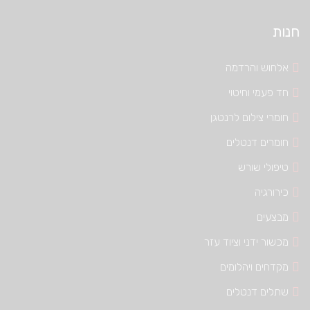
חנות
אלחוש והרדמה
חד פעמי וחיטוי
חומרי צילום לרנטגן
חומרים דנטלים
טיפולי שורש
כירורגיה
מבצעים
מכשור ידני וציוד עזר
מקדחים ויהלומים
שתלים דנטלים