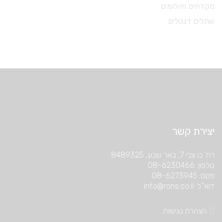
מקדחים ויהלומים
שתלים דנטלים
יצירת קשר
רח’ בן צבי 7, באר שבע, 8489325
טלפון: 08-6230466
פקס: 08-6273945
דוא”ל: info@rons.co.il
הצהרת נגישות