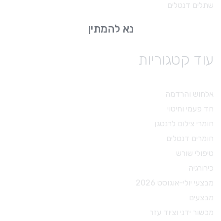
שתלים דנטלים
נא להמתין
עוד קטגוריות
אלחוש והרדמה
חד פעמי וחיטוי
חומרי צילום לרנטגן
חומרים דנטלים
טיפולי שורש
כירורגיה
מבצעי יולי-אוגוסט 2026
מבצעים
מכשור ידני וציוד עזר