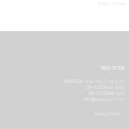
שתלים דנטלים
יצירת קשר
רח’ בן צבי 7, באר שבע, 8489325
טלפון: 08-6230466
פקס: 08-6273945
דוא”ל: info@rons.co.il
הצהרת נגישות