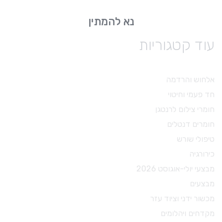
נא להמתין
עוד קטגוריות
אלחוש והרדמה
חד פעמי וחיטוי
חומרי צילום לרנטגן
חומרים דנטלים
טיפולי שורש
כירורגיה
מבצעי יולי-אוגוסט 2026
מבצעים
מכשור ידני וציוד עזר
מקדחים ויהלומים