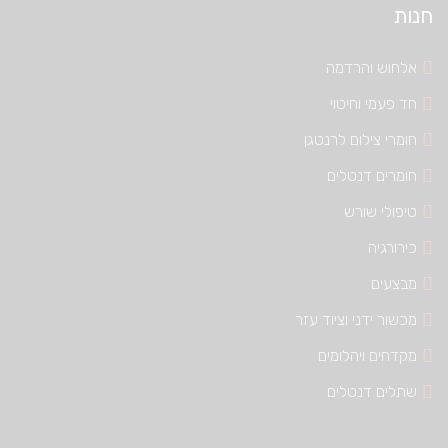
חנות
אלחוש והרדמה
חד פעמי וחיטוי
חומרי צילום לרנטגן
חומרים דנטלים
טיפולי שורש
כירורגיה
מבצעים
מכשור ידני וציוד עזר
מקדחים ויהלומים
שתלים דנטלים