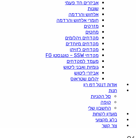
אביזרים חד פעמי
שונות
אלחוש והרדמה
חומרי אלחוש והרדמה
מזרקים
מחטים
מקדחים ויהלומים
מקדחים מיוחדים
מקדחים לזויתן
מקדחי SSW – טונגסטן FG
מעמד למקדחים
גומיות ואבני ליטוש
אביזרי ליטוש
יהלום שטראוס
אודות דנטל דפו רון
חנות
סל הקניות
קופה
החשבון שלי
מועדון לקוחות
בלוג מקצועי
צור קשר