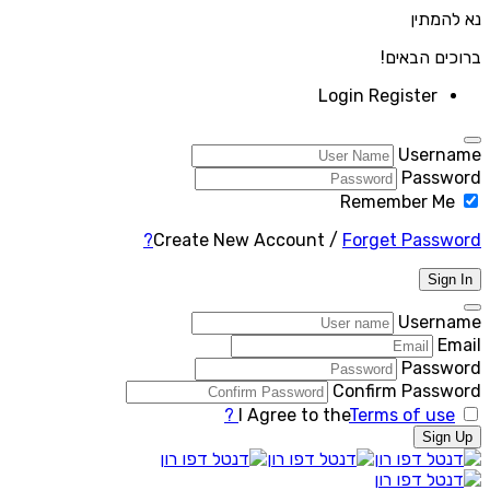
נא להמתין
ברוכים הבאים!
Login
Register
Username
Password
Remember Me
Create New Account
/
Forget Password?
Sign In
Username
Email
Password
Confirm Password
I Agree to the
Terms of use ?
Sign Up