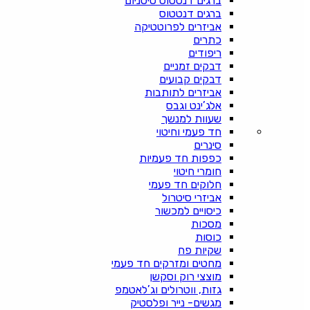
ברגים דנטטוס טיטניום
ברגים דנטטוס
אביזרים לפרוטטיקה
כתרים
ריפודים
דבקים זמניים
דבקים קבועים
אביזרים לתותבות
אלג’ינט וגבס
שעוות למנשך
חד פעמי וחיטוי
סינרים
כפפות חד פעמיות
חומרי חיטוי
חלוקים חד פעמי
אביזרי סיטרול
כיסויים למכשור
מסכות
כוסות
שקיות פח
מחטים ומזרקים חד פעמי
מוצצי רוק וסקשן
גזות, ווטרולים וג’לאטמפ
מגשים- נייר ופלסטיק