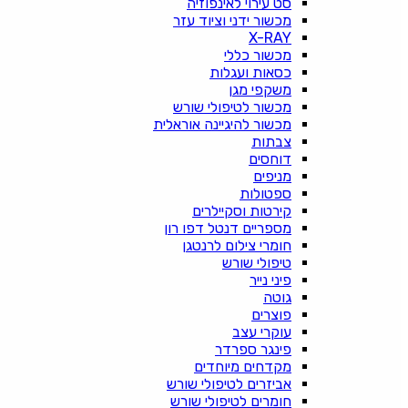
סט עירוי לאינפוזיה
מכשור ידני וציוד עזר
X-RAY
מכשור כללי
כסאות ועגלות
משקפי מגן
מכשור לטיפולי שורש
מכשור להיגיינה אוראלית
צבתות
דוחסים
מניפים
ספטולות
קירטות וסקיילרים
מספריים דנטל דפו רון
חומרי צילום לרנטגן
טיפולי שורש
פיני נייר
גוטה
פוצרים
עוקרי עצב
פינגר ספרדר
מקדחים מיוחדים
אביזרים לטיפולי שורש
חומרים לטיפולי שורש