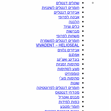
שתלים דנטלים
חומרים דנטלים לשינניות
אביזרים דנטליים
אבקה לפרופי
הלבנה
כלים וציוד
מברשות
משחות לפרופי
חומרים דנטלים למשמרת
VIVADENT – HELIOSEAL
אביזרים נלווים
אמלגם
בונדינג ואצ’ינג
סתימות זמניות
מצע לסתימות
קומפוזיט
סתימות פוג’י
שונות
חומרים דנטלים לפרוטטיקה
מקדחי דנטטוס
מבנים ואקריל
כפות למידות
חומרי מטבע