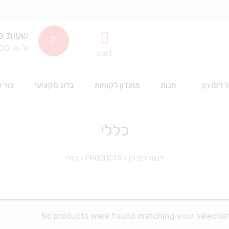
שעות פ
א'-ה: 8:00-14:00
cart
 דפו רון
חנות
מועדון לקוחות
בלוג מקצועי
צור 
כללי
שתלים דנטלים
חד פעמי וחיטוי
דנטל דפו רון
>
PRODUCTS
>
כללי
סינרים
חומרים דנטלים לשינניות
כפפות חד פעמיות
אביזרים דנטליים
חומרי חיטוי
אבקה לפרופי
חלוקים חד פעמי
הלבנה
No products were found matching your selection
אביזרי סיטרול
כלים וציוד