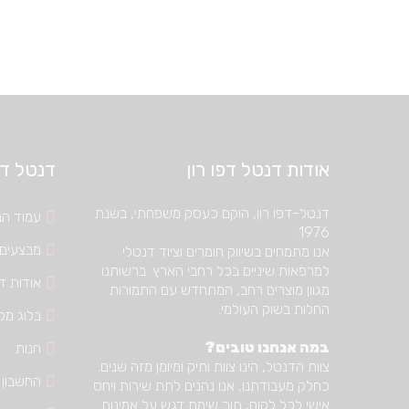
טיפולי שורש
פיני נייר
גוטה
פוצרים
עוקרי עצב
פינגר ספרדר
אודות דנטל דפו רון
דנטל דיפ
מקדחים מיוחדים
אביזרים לטיפולי שורש
דנטל-דפו רון, הוקם כעסק משפחתי, בשנת
עמוד הב
1976.
חומרים לטיפולי שורש
מבצעים
אנו מתמחים בשיווק חומרים וציוד דנטלי
למרפאות שיניים בכל רחבי הארץ. ברשותנו
אודות דנ
מגוון מוצרים רחב, המתחדש עם התמורות
החלות בשוק העולמי.
בלוג מק
במה אנחנו טובים?
חנות
צוות הדנטל, הינו צוות ותיק ומיומן מזה שנים.
החשבון 
כחלק מעבודתנו, אנו נהנים לתת שירות ויחס
אישי לכל לקוח, תוך שימת דגש על אמינות