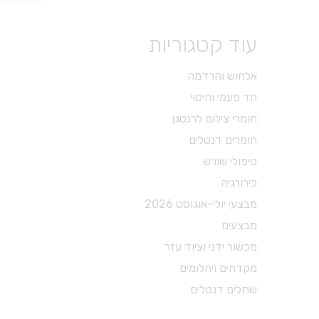
מכשור ידני וציוד עזר
עוד קטגוריות
X-RAY
מכשור כללי
אלחוש והרדמה
כסאות ועגלות
חד פעמי וחיטוי
משקפי מגן
חומרי צילום לרנטגן
מכשור לטיפולי שורש
חומרים דנטלים
מכשור להיגיינה אוראלית
טיפולי שורש
צבתות
כירורגיה
דוחסים
מבצעי יולי-אוגוסט 2026
מניפים
מבצעים
ספטולות
מכשור ידני וציוד עזר
קירטות וסקיילרים
מקדחים ויהלומים
מספריים דנטל דפו רון
שתלים דנטלים
חומרי צילום לרנטגן