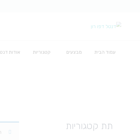
עמוד הבית
מבצעים
קטגוריות
אודות דנטל
כירורגיה
אביזרים להשתלות
חוטי תפירה
חומרים לכירורגיה
תת קטגוריות
כלים
.
סט עירוי לאינפוזיה