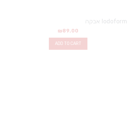
Iodoform אבקה
₪
89.00
ADD TO CART