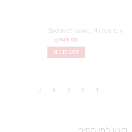
אינדומטזון Endomethasone N
₪
345.00
ADD TO CART
4
3
2
1
סינון לפי מחיר