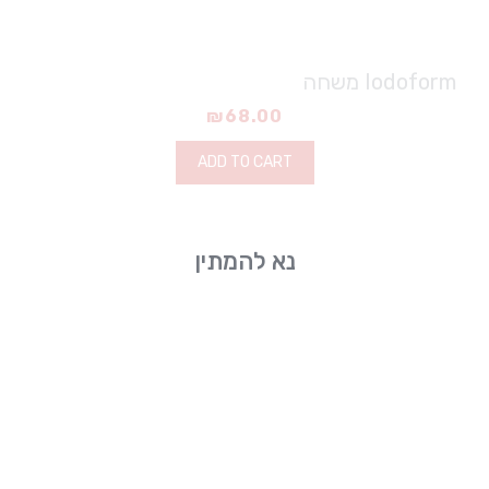
Iodoform משחה
₪
68.00
ADD TO CART
נא להמתין