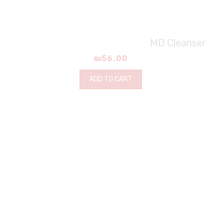
MD Cleanser
₪
56.00
ADD TO CART