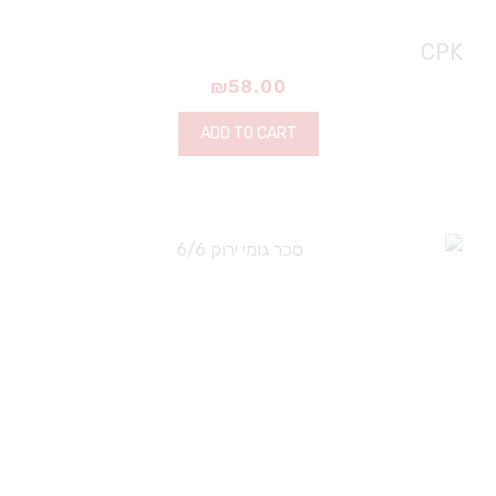
CPK
₪
58.00
ADD TO CART