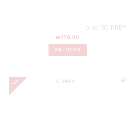
RC-PREP מזרק
₪
178.00
ADD TO CART
e
!
S
a
l