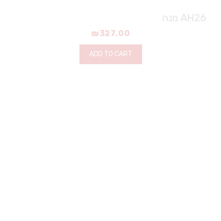
AH26 מנה
₪
327.00
ADD TO CART