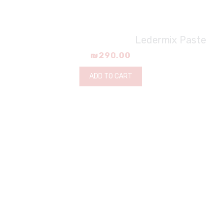
Ledermix Paste
₪
290.00
ADD TO CART