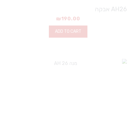
AH26 אבקה
₪
190.00
ADD TO CART