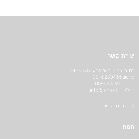
יצירת קשר
רח’ בן צבי 7, באר שבע, 8489325
טלפון: 08-6230466
פקס: 08-6273945
דוא”ל: info@rons.co.il
הצהרת נגישות
חנות