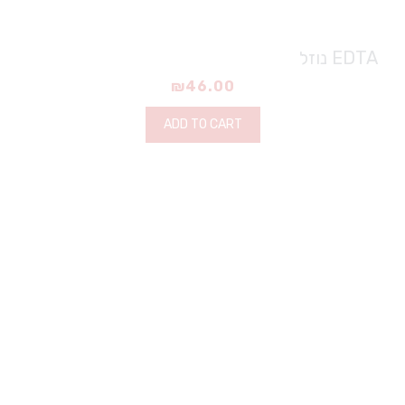
EDTA נוזל
₪
46.00
ADD TO CART