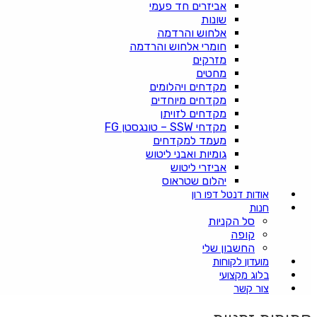
אביזרים חד פעמי
שונות
אלחוש והרדמה
חומרי אלחוש והרדמה
מזרקים
מחטים
מקדחים ויהלומים
מקדחים מיוחדים
מקדחים לזויתן
מקדחי SSW – טונגסטן FG
מעמד למקדחים
גומיות ואבני ליטוש
אביזרי ליטוש
יהלום שטראוס
אודות דנטל דפו רון
חנות
סל הקניות
קופה
החשבון שלי
מועדון לקוחות
בלוג מקצועי
צור קשר