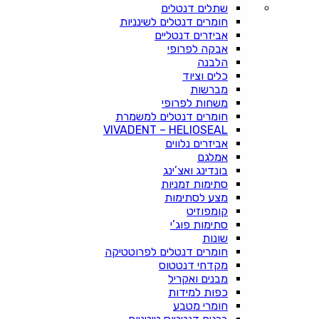
שתלים דנטלים
חומרים דנטלים לשינניות
אביזרים דנטליים
אבקה לפרופי
הלבנה
כלים וציוד
מברשות
משחות לפרופי
חומרים דנטלים למשמרת
VIVADENT – HELIOSEAL
אביזרים נלווים
אמלגם
בונדינג ואצ’ינג
סתימות זמניות
מצע לסתימות
קומפוזיט
סתימות פוג’י
שונות
חומרים דנטלים לפרוטטיקה
מקדחי דנטטוס
מבנים ואקריל
כפות למידות
חומרי מטבע