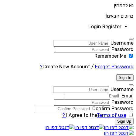
נא להמתין
ברוכים הבאים!
Login
Register
Username
Password
Remember Me
Create New Account
/
Forget Password?
Sign In
Username
Email
Password
Confirm Password
I Agree to the
Terms of use ?
Sign Up