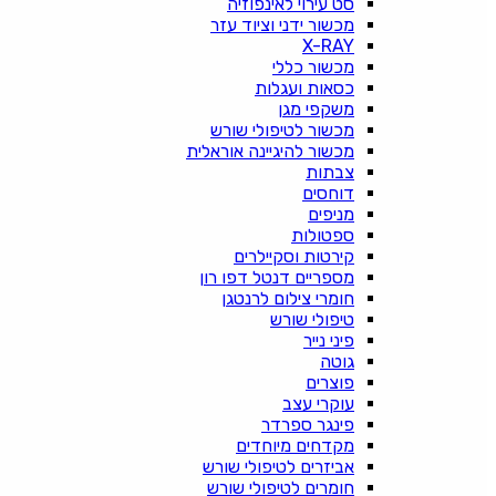
סט עירוי לאינפוזיה
מכשור ידני וציוד עזר
X-RAY
מכשור כללי
כסאות ועגלות
משקפי מגן
מכשור לטיפולי שורש
מכשור להיגיינה אוראלית
צבתות
דוחסים
מניפים
ספטולות
קירטות וסקיילרים
מספריים דנטל דפו רון
חומרי צילום לרנטגן
טיפולי שורש
פיני נייר
גוטה
פוצרים
עוקרי עצב
פינגר ספרדר
מקדחים מיוחדים
אביזרים לטיפולי שורש
חומרים לטיפולי שורש