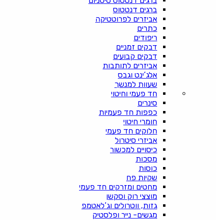
ברגים דנטטוס טיטניום
ברגים דנטטוס
אביזרים לפרוטטיקה
כתרים
ריפודים
דבקים זמניים
דבקים קבועים
אביזרים לתותבות
אלג’ינט וגבס
שעוות למנשך
חד פעמי וחיטוי
סינרים
כפפות חד פעמיות
חומרי חיטוי
חלוקים חד פעמי
אביזרי סיטרול
כיסויים למכשור
מסכות
כוסות
שקיות פח
מחטים ומזרקים חד פעמי
מוצצי רוק וסקשן
גזות, ווטרולים וג’לאטמפ
מגשים- נייר ופלסטיק