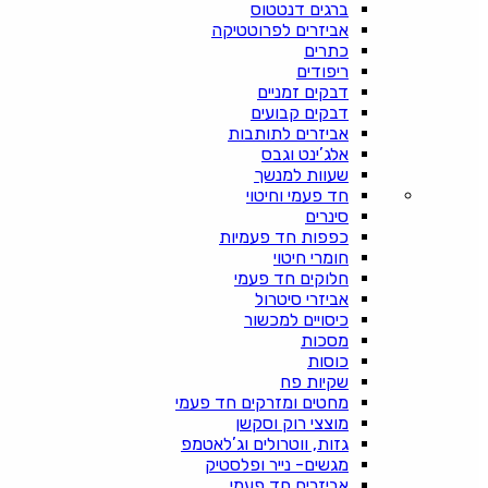
ברגים דנטטוס
אביזרים לפרוטטיקה
כתרים
ריפודים
דבקים זמניים
דבקים קבועים
אביזרים לתותבות
אלג’ינט וגבס
שעוות למנשך
חד פעמי וחיטוי
סינרים
כפפות חד פעמיות
חומרי חיטוי
חלוקים חד פעמי
אביזרי סיטרול
כיסויים למכשור
מסכות
כוסות
שקיות פח
מחטים ומזרקים חד פעמי
מוצצי רוק וסקשן
גזות, ווטרולים וג’לאטמפ
מגשים- נייר ופלסטיק
אביזרים חד פעמי