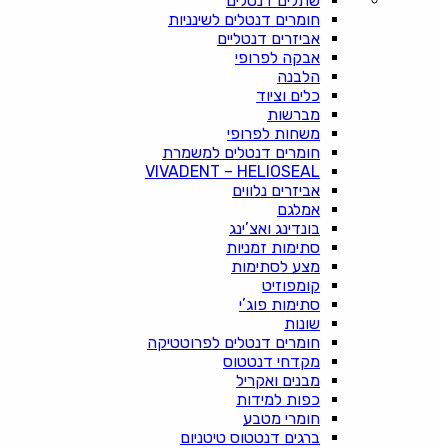
שתלים דנטלים
חומרים דנטלים לשינניות
אביזרים דנטליים
אבקה לפרופי
הלבנה
כלים וציוד
מברשות
משחות לפרופי
חומרים דנטלים למשמרת
VIVADENT – HELIOSEAL
אביזרים נלווים
אמלגם
בונדינג ואצ’ינג
סתימות זמניות
מצע לסתימות
קומפוזיט
סתימות פוג’י
שונות
חומרים דנטלים לפרוטטיקה
מקדחי דנטטוס
מבנים ואקריל
כפות למידות
חומרי מטבע
ברגים דנטטוס טיטניום