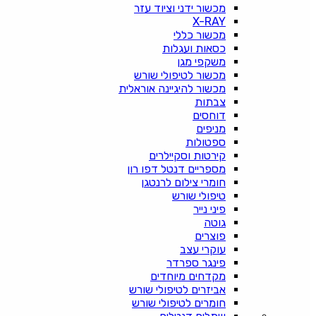
מכשור ידני וציוד עזר
X-RAY
מכשור כללי
כסאות ועגלות
משקפי מגן
מכשור לטיפולי שורש
מכשור להיגיינה אוראלית
צבתות
דוחסים
מניפים
ספטולות
קירטות וסקיילרים
מספריים דנטל דפו רון
חומרי צילום לרנטגן
טיפולי שורש
פיני נייר
גוטה
פוצרים
עוקרי עצב
פינגר ספרדר
מקדחים מיוחדים
אביזרים לטיפולי שורש
חומרים לטיפולי שורש