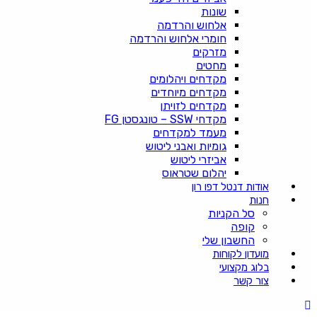
שונות
אלחוש והרדמה
חומרי אלחוש והרדמה
מזרקים
מחטים
מקדחים ויהלומים
מקדחים מיוחדים
מקדחים לזויתן
מקדחי SSW – טונגסטן FG
מעמד למקדחים
גומיות ואבני ליטוש
אביזרי ליטוש
יהלום שטראוס
אודות דנטל דפו רון
חנות
סל הקניות
קופה
החשבון שלי
מועדון לקוחות
בלוג מקצועי
צור קשר