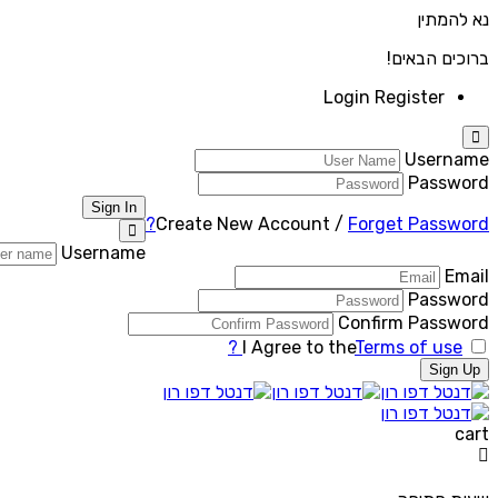
נא להמתין
ברוכים הבאים!
Login
Register
Username
Password
Sign In
Create New Account
/
Forget Password?
Username
Email
Password
Confirm Password
I Agree to the
Terms of use ?
Sign Up
cart