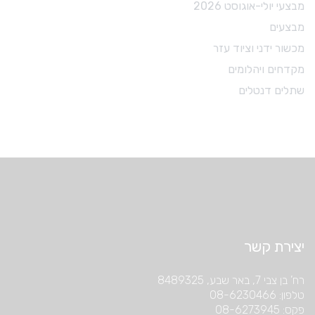
מבצעי יולי-אוגוסט 2026
מבצעים
מכשור ידני וציוד עזר
מקדחים ויהלומים
שתלים דנטלים
יצירת קשר
רח’ בן צבי 7, באר שבע, 8489325
טלפון: 08-6230466
פקס: 08-6273945