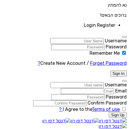
נא להמתין
ברוכים הבאים!
Login
Register
Username
Password
Remember Me
Create New Account
/
Forget Password?
Sign In
Username
Email
Password
Confirm Password
I Agree to the
Terms of use ?
Sign Up