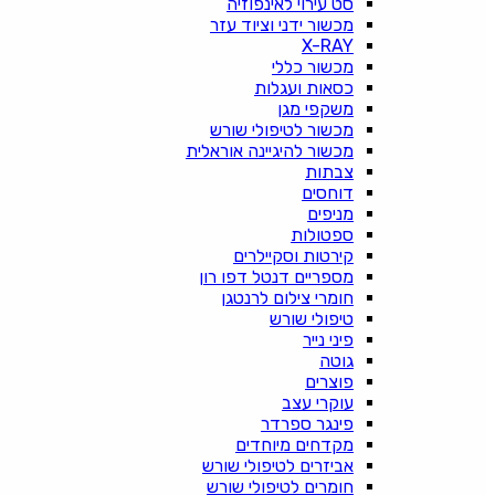
סט עירוי לאינפוזיה
מכשור ידני וציוד עזר
X-RAY
מכשור כללי
כסאות ועגלות
משקפי מגן
מכשור לטיפולי שורש
מכשור להיגיינה אוראלית
צבתות
דוחסים
מניפים
ספטולות
קירטות וסקיילרים
מספריים דנטל דפו רון
חומרי צילום לרנטגן
טיפולי שורש
פיני נייר
גוטה
פוצרים
עוקרי עצב
פינגר ספרדר
מקדחים מיוחדים
אביזרים לטיפולי שורש
חומרים לטיפולי שורש