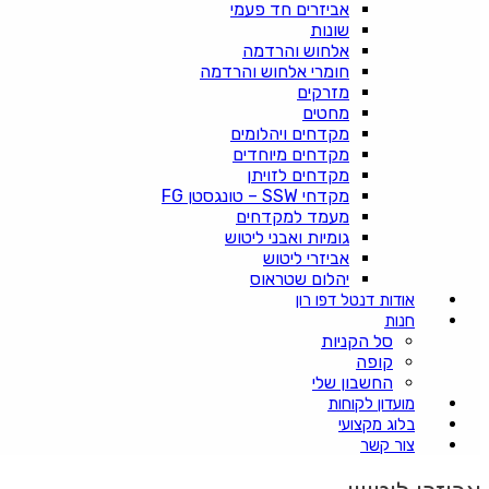
אביזרים חד פעמי
שונות
אלחוש והרדמה
חומרי אלחוש והרדמה
מזרקים
מחטים
מקדחים ויהלומים
מקדחים מיוחדים
מקדחים לזויתן
מקדחי SSW – טונגסטן FG
מעמד למקדחים
גומיות ואבני ליטוש
אביזרי ליטוש
יהלום שטראוס
אודות דנטל דפו רון
חנות
סל הקניות
קופה
החשבון שלי
מועדון לקוחות
בלוג מקצועי
צור קשר