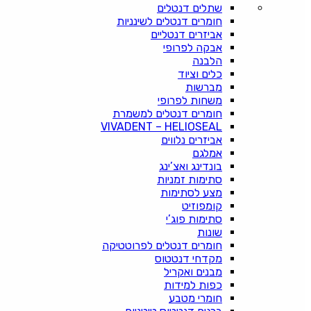
שתלים דנטלים
חומרים דנטלים לשינניות
אביזרים דנטליים
אבקה לפרופי
הלבנה
כלים וציוד
מברשות
משחות לפרופי
חומרים דנטלים למשמרת
VIVADENT – HELIOSEAL
אביזרים נלווים
אמלגם
בונדינג ואצ’ינג
סתימות זמניות
מצע לסתימות
קומפוזיט
סתימות פוג’י
שונות
חומרים דנטלים לפרוטטיקה
מקדחי דנטטוס
מבנים ואקריל
כפות למידות
חומרי מטבע