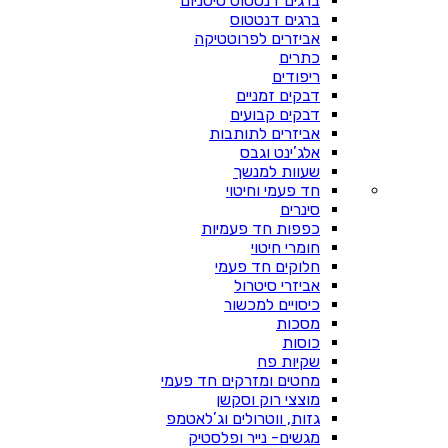
ברגים דנטטוס טיטניום
ברגים דנטטוס
אביזרים לפרוטטיקה
כתרים
ריפודים
דבקים זמניים
דבקים קבועים
אביזרים לתותבות
אלג’ינט וגבס
שעוות למנשך
חד פעמי וחיטוי
סינרים
כפפות חד פעמיות
חומרי חיטוי
חלוקים חד פעמי
אביזרי סיטרול
כיסויים למכשור
מסכות
כוסות
שקיות פח
מחטים ומזרקים חד פעמי
מוצצי רוק וסקשן
גזות, ווטרולים וג’לאטמפ
מגשים- נייר ופלסטיק