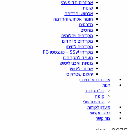
אביזרים חד פעמי
שונות
אלחוש והרדמה
חומרי אלחוש והרדמה
מזרקים
מחטים
מקדחים ויהלומים
מקדחים מיוחדים
מקדחים לזויתן
מקדחי SSW – טונגסטן FG
מעמד למקדחים
גומיות ואבני ליטוש
אביזרי ליטוש
יהלום שטראוס
אודות דנטל דפו רון
חנות
סל הקניות
קופה
החשבון שלי
מועדון לקוחות
בלוג מקצועי
צור קשר