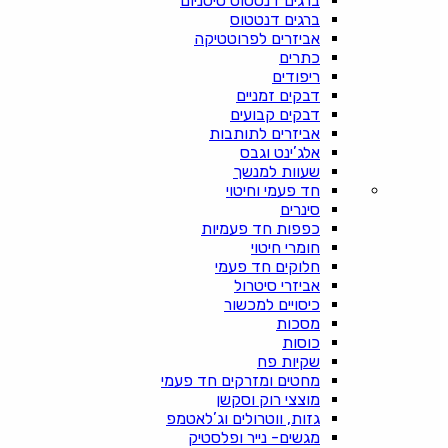
ברגים דנטטוס טיטניום
ברגים דנטטוס
אביזרים לפרוטטיקה
כתרים
ריפודים
דבקים זמניים
דבקים קבועים
אביזרים לתותבות
אלג’ינט וגבס
שעוות למנשך
חד פעמי וחיטוי
סינרים
כפפות חד פעמיות
חומרי חיטוי
חלוקים חד פעמי
אביזרי סיטרול
כיסויים למכשור
מסכות
כוסות
שקיות פח
מחטים ומזרקים חד פעמי
מוצצי רוק וסקשן
גזות, ווטרולים וג’לאטמפ
מגשים- נייר ופלסטיק