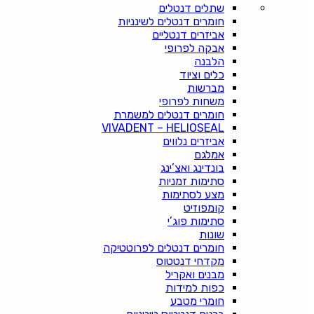
שתלים דנטלים
חומרים דנטלים לשינניות
אביזרים דנטליים
אבקה לפרופי
הלבנה
כלים וציוד
מברשות
משחות לפרופי
חומרים דנטלים למשמרת
VIVADENT – HELIOSEAL
אביזרים נלווים
אמלגם
בונדינג ואצ’ינג
סתימות זמניות
מצע לסתימות
קומפוזיט
סתימות פוג’י
שונות
חומרים דנטלים לפרוטטיקה
מקדחי דנטטוס
מבנים ואקריל
כפות למידות
חומרי מטבע