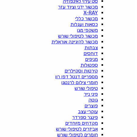
סט עירוי לאינפוזיה
מכשור ידני וציוד עזר
X-RAY
מכשור כללי
כסאות ועגלות
משקפי מגן
מכשור לטיפולי שורש
מכשור להיגיינה אוראלית
צבתות
דוחסים
מניפים
ספטולות
קירטות וסקיילרים
מספריים דנטל דפו רון
חומרי צילום לרנטגן
טיפולי שורש
פיני נייר
גוטה
פוצרים
עוקרי עצב
פינגר ספרדר
מקדחים מיוחדים
אביזרים לטיפולי שורש
חומרים לטיפולי שורש