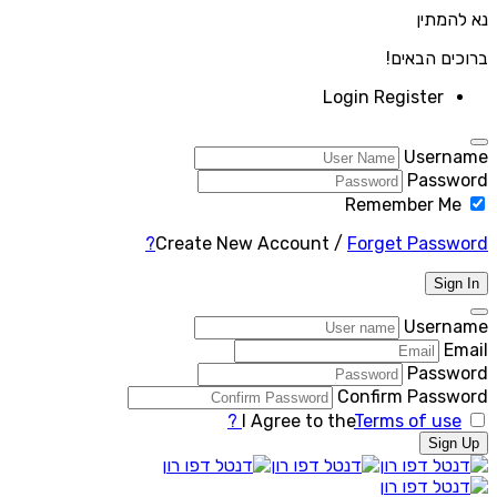
נא להמתין
ברוכים הבאים!
Login
Register
Username
Password
Remember Me
Create New Account
/
Forget Password?
Sign In
Username
Email
Password
Confirm Password
I Agree to the
Terms of use ?
Sign Up