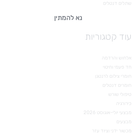
שתלים דנטלים
נא להמתין
עוד קטגוריות
אלחוש והרדמה
חד פעמי וחיטוי
חומרי צילום לרנטגן
חומרים דנטלים
טיפולי שורש
כירורגיה
מבצעי יולי-אוגוסט 2026
מבצעים
מכשור ידני וציוד עזר