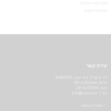
מקדחים ויהלומים
שתלים דנטלים
יצירת קשר
רח’ בן צבי 7, באר שבע, 8489325
טלפון: 08-6230466
פקס: 08-6273945
דוא”ל: info@rons.co.il
הצהרת נגישות