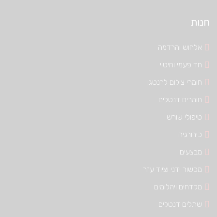
חנות
אלחוש והרדמה
חד פעמי וחיטוי
חומרי צילום לרנטגן
חומרים דנטלים
טיפולי שורש
כירורגיה
מבצעים
מכשור ידני וציוד עזר
מקדחים ויהלומים
שתלים דנטלים