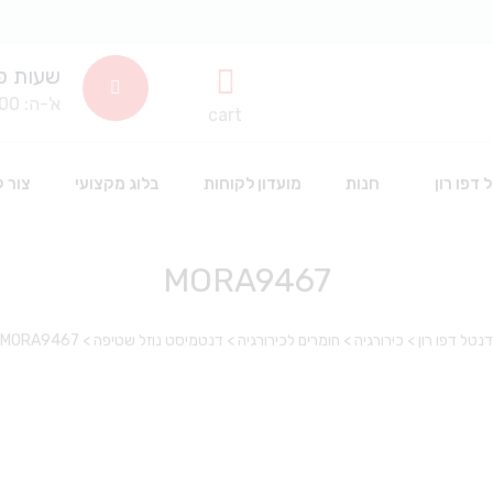
שעות פ
א'-ה: 8:00-14:00
cart
 דפו רון
חנות
מועדון לקוחות
בלוג מקצועי
צור 
MORA9467
שתלים דנטלים
חד פעמי וחיטוי
דנטל דפו רון
>
כירורגיה
>
חומרים לכירורגיה
>
דנטמיסט נוזל שטיפה
>
MORA9467
סינרים
חומרים דנטלים לשינניות
כפפות חד פעמיות
אביזרים דנטליים
חומרי חיטוי
אבקה לפרופי
חלוקים חד פעמי
הלבנה
אביזרי סיטרול
כלים וציוד