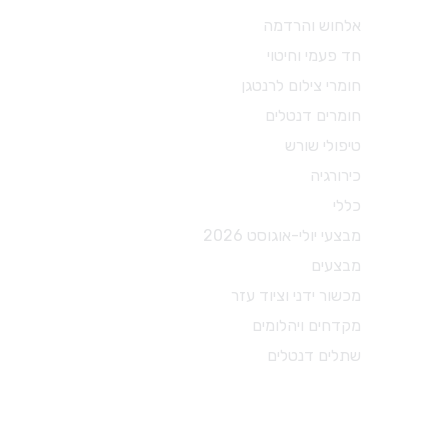
מכשור ידני וציוד עזר
אלחוש והרדמה
חד פעמי וחיטוי
X-RAY
חומרי צילום לרנטגן
מכשור כללי
חומרים דנטלים
כסאות ועגלות
טיפולי שורש
משקפי מגן
כירורגיה
מכשור לטיפולי שורש
כללי
מכשור להיגיינה אוראלית
מבצעי יולי-אוגוסט 2026
צבתות
מבצעים
דוחסים
מכשור ידני וציוד עזר
מניפים
מקדחים ויהלומים
ספטולות
שתלים דנטלים
קירטות וסקיילרים
מספריים דנטל דפו רון
חומרי צילום לרנטגן