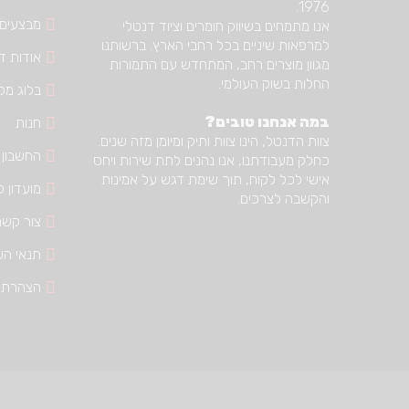
1976.
מבצעים
אנו מתמחים בשיווק חומרים וציוד דנטלי
למרפאות שיניים בכל רחבי הארץ. ברשותנו
אודות דנ
מגוון מוצרים רחב, המתחדש עם התמורות
החלות בשוק העולמי.
בלוג מק
במה אנחנו טובים?
חנות
צוות הדנטל, הינו צוות ותיק ומיומן מזה שנים.
החשבון 
כחלק מעבודתנו, אנו נהנים לתת שירות ויחס
אישי לכל לקוח, תוך שימת דגש על אמינות
מועדון ל
והקשבה לצרכים.
צור קשר
תנאי הש
הצהרת 