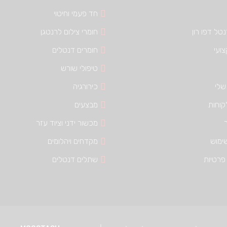
חד פעמי וחיטוי
טל דפו רון
חומרי צילום לרנטגן
צועי
חומרים דנטלים
טיפולי שורש
שלי
כירורגיה
קוחות
מבצעים
מכשור ידני וציוד עזר
ימוש
מקדחים ויהלומים
פרטיות
שתלים דנטלים