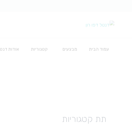
עמוד הבית
מבצעים
קטגוריות
אודות דנטל
כירורגיה
אביזרים להשתלות
חוטי תפירה
חומרים לכירורגיה
תת קטגוריות
כלים
סט עירוי לאינפוזיה