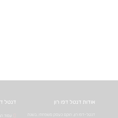
אודות דנטל דפו רון
דנטל דיפ
דנטל-דפו רון, הוקם כעסק משפחתי, בשנת
עמוד הב