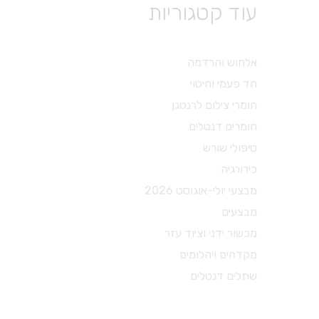
עוד קטגוריות
טיפולי שורש
פיני נייר
גוטה
אלחוש והרדמה
פוצרים
חד פעמי וחיטוי
עוקרי עצב
חומרי צילום לרנטגן
פינגר ספרדר
חומרים דנטלים
מקדחים מיוחדים
טיפולי שורש
אביזרים לטיפולי שורש
כירורגיה
חומרים לטיפולי שורש
מבצעי יולי-אוגוסט 2026
מבצעים
מכשור ידני וציוד עזר
מקדחים ויהלומים
שתלים דנטלים