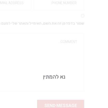
מקדחים ויהלומים
מבנים ואקריל
מקדחים מיוחדים
כפות למידות
מקדחים לזויתן
חומרי מטבע
שמור בדפדפן זה את השם, האימייל והאתר שלי לפעם 
מקדחי SSW – טונגסטן FG
ברגים דנטטוס טיטניום
מעמד למקדחים
ברגים דנטטוס
גומיות ואבני ליטוש
אביזרים לפרוטטיקה
אביזרי ליטוש
כתרים
יהלום שטראוס
ריפודים
דבקים זמניים
דבקים קבועים
נא להמתין
אביזרים לתותבות
אלג’ינט וגבס
שעוות למנשך