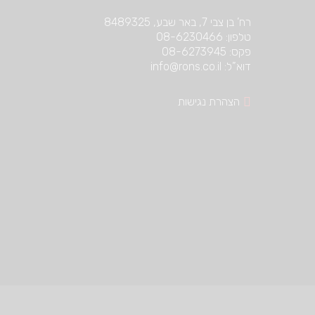
רח’ בן צבי 7, באר שבע, 8489325
טלפון: 08-6230466
פקס: 08-6273945
דוא”ל: info@rons.co.il
הצהרת נגישות