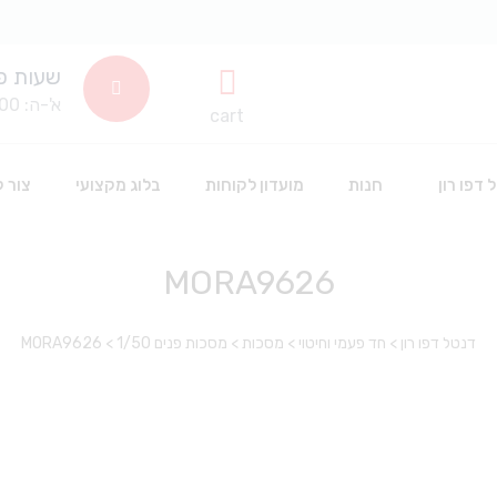
שעות פ
א'-ה: 8:00-14:00
cart
 דפו רון
חנות
מועדון לקוחות
בלוג מקצועי
צור 
MORA9626
שתלים דנטלים
חד פעמי וחיטוי
דנטל דפו רון
>
חד פעמי וחיטוי
>
מסכות
>
מסכות פנים 1/50
>
MORA9626
סינרים
חומרים דנטלים לשינניות
כפפות חד פעמיות
אביזרים דנטליים
חומרי חיטוי
אבקה לפרופי
חלוקים חד פעמי
הלבנה
אביזרי סיטרול
כלים וציוד