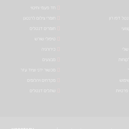
חד פעמי וחיטוי
טל דפו רון
חומרי צילום לרנטגן
צועי
חומרים דנטלים
טיפולי שורש
שלי
כירורגיה
קוחות
מבצעים
מכשור ידני וציוד עזר
ימוש
מקדחים ויהלומים
פרטיות
שתלים דנטלים