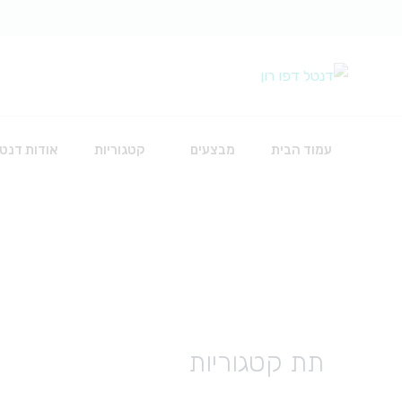
עמוד הבית
מבצעים
קטגוריות
אודות דנטל
כירורגיה
אביזרים להשתלות
חוטי תפירה
חומרים לכירורגיה
תת קטגוריות
כלים
סט עירוי לאינפוזיה