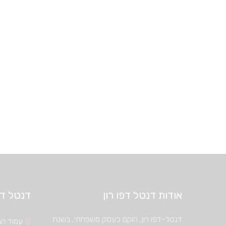
אודות דנטל דפו רון
דנטל דיפ
דנטל-דפו רון, הוקם כעסק משפחתי, בשנת
עמוד הב