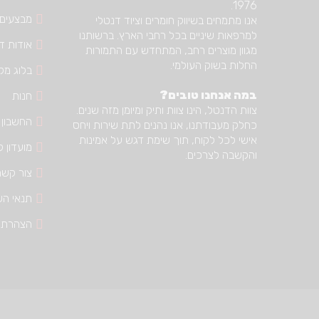
1976.
מבצעים
אנו מתמחים בשיווק חומרים וציוד דנטלי
למרפאות שיניים בכל רחבי הארץ. ברשותנו
אודות דנ
מגוון מוצרים רחב, המתחדש עם התמורות
החלות בשוק העולמי.
בלוג מק
במה אנחנו טובים?
חנות
צוות הדנטל, הינו צוות ותיק ומיומן מזה שנים.
החשבון 
כחלק מעבודתנו, אנו נהנים לתת שירות ויחס
אישי לכל לקוח, תוך שימת דגש על אמינות
מועדון ל
והקשבה לצרכים.
צור קשר
תנאי הש
הצהרת 