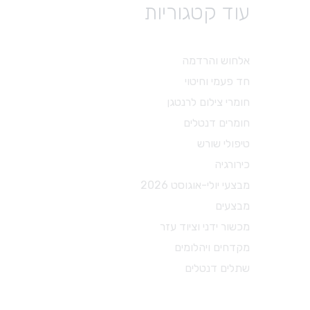
עוד קטגוריות
טיפולי שורש
פיני נייר
גוטה
אלחוש והרדמה
פוצרים
חד פעמי וחיטוי
עוקרי עצב
חומרי צילום לרנטגן
פינגר ספרדר
חומרים דנטלים
מקדחים מיוחדים
טיפולי שורש
אביזרים לטיפולי שורש
כירורגיה
חומרים לטיפולי שורש
מבצעי יולי-אוגוסט 2026
מבצעים
מכשור ידני וציוד עזר
מקדחים ויהלומים
שתלים דנטלים