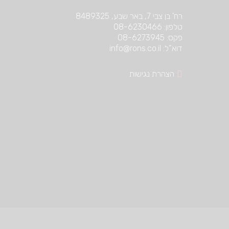
רח’ בן צבי 7, באר שבע, 8489325
טלפון: 08-6230466
פקס: 08-6273945
דוא”ל: info@rons.co.il
הצהרת נגישות