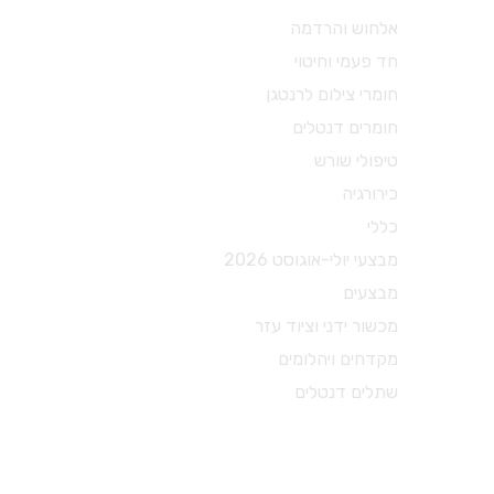
מכשור ידני וציוד עזר
אלחוש והרדמה
חד פעמי וחיטוי
X-RAY
חומרי צילום לרנטגן
מכשור כללי
חומרים דנטלים
כסאות ועגלות
טיפולי שורש
משקפי מגן
כירורגיה
מכשור לטיפולי שורש
כללי
מכשור להיגיינה אוראלית
מבצעי יולי-אוגוסט 2026
צבתות
מבצעים
דוחסים
מכשור ידני וציוד עזר
מניפים
מקדחים ויהלומים
ספטולות
שתלים דנטלים
קירטות וסקיילרים
מספריים דנטל דפו רון
חומרי צילום לרנטגן