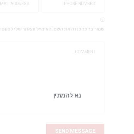
מקדחים ויהלומים
מבנים ואקריל
מקדחים מיוחדים
כפות למידות
מקדחים לזויתן
חומרי מטבע
שמור בדפדפן זה את השם, האימייל והאתר שלי לפעם 
מקדחי SSW – טונגסטן FG
ברגים דנטטוס טיטניום
מעמד למקדחים
ברגים דנטטוס
גומיות ואבני ליטוש
אביזרים לפרוטטיקה
אביזרי ליטוש
כתרים
יהלום שטראוס
ריפודים
דבקים זמניים
דבקים קבועים
נא להמתין
אביזרים לתותבות
אלג’ינט וגבס
שעוות למנשך