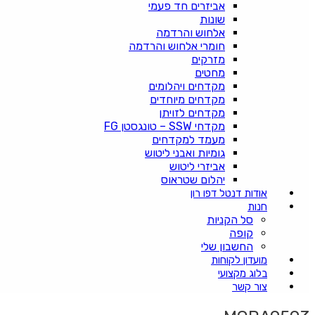
אביזרים חד פעמי
שונות
אלחוש והרדמה
חומרי אלחוש והרדמה
מזרקים
מחטים
מקדחים ויהלומים
מקדחים מיוחדים
מקדחים לזויתן
מקדחי SSW – טונגסטן FG
מעמד למקדחים
גומיות ואבני ליטוש
אביזרי ליטוש
יהלום שטראוס
אודות דנטל דפו רון
חנות
סל הקניות
קופה
החשבון שלי
מועדון לקוחות
בלוג מקצועי
צור קשר