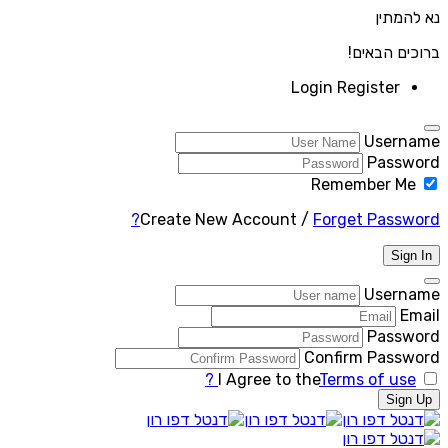
נא להמתין
ברוכים הבאים!
Login
Register
Username
Password
Remember Me
Create New Account
/
Forget Password?
Sign In
Username
Email
Password
Confirm Password
I Agree to the
Terms of use ?
Sign Up