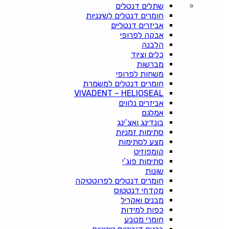
שתלים דנטלים
חומרים דנטלים לשינניות
אביזרים דנטליים
אבקה לפרופי
הלבנה
כלים וציוד
מברשות
משחות לפרופי
חומרים דנטלים למשמרת
VIVADENT – HELIOSEAL
אביזרים נלווים
אמלגם
בונדינג ואצ’ינג
סתימות זמניות
מצע לסתימות
קומפוזיט
סתימות פוג’י
שונות
חומרים דנטלים לפרוטטיקה
מקדחי דנטטוס
מבנים ואקריל
כפות למידות
חומרי מטבע