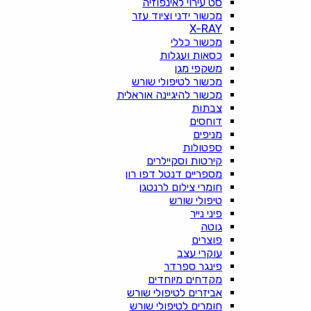
סט עירוי לאינפוזיה
מכשור ידני וציוד עזר
X-RAY
מכשור כללי
כסאות ועגלות
משקפי מגן
מכשור לטיפולי שורש
מכשור להיגיינה אוראלית
צבתות
דוחסים
מניפים
ספטולות
קירטות וסקיילרים
מספריים דנטל דפו רון
חומרי צילום לרנטגן
טיפולי שורש
פיני נייר
גוטה
פוצרים
עוקרי עצב
פינגר ספרדר
מקדחים מיוחדים
אביזרים לטיפולי שורש
חומרים לטיפולי שורש