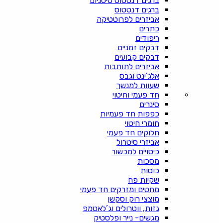
ברגים דנטטוס טיטניום
ברגים דנטטוס
אביזרים לפרוטטיקה
כתרים
ריפודים
דבקים זמניים
דבקים קבועים
אביזרים לתותבות
אלג’ינט וגבס
שעוות למנשך
חד פעמי וחיטוי
סינרים
כפפות חד פעמיות
חומרי חיטוי
חלוקים חד פעמי
אביזרי סיטרול
כיסויים למכשור
מסכות
כוסות
שקיות פח
מחטים ומזרקים חד פעמי
מוצצי רוק וסקשן
גזות, ווטרולים וג’לאטמפ
מגשים- נייר ופלסטיק