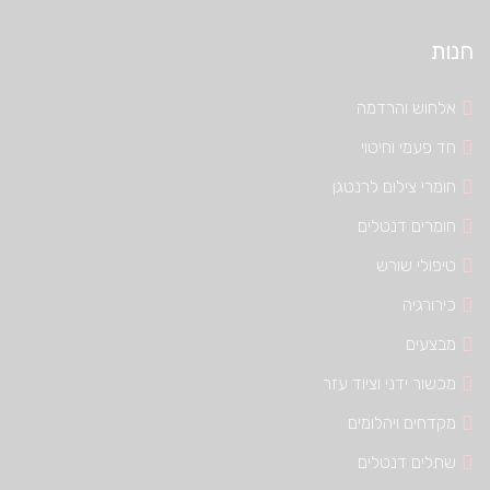
חנות
אלחוש והרדמה
חד פעמי וחיטוי
חומרי צילום לרנטגן
חומרים דנטלים
טיפולי שורש
כירורגיה
מבצעים
מכשור ידני וציוד עזר
מקדחים ויהלומים
שתלים דנטלים