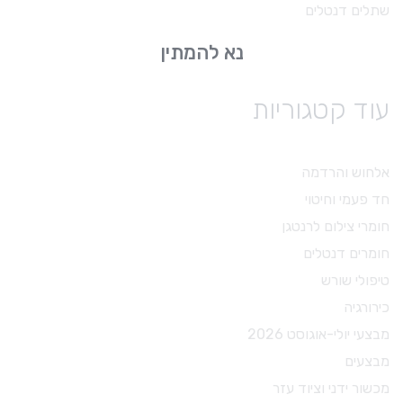
שתלים דנטלים
נא להמתין
עוד קטגוריות
אלחוש והרדמה
חד פעמי וחיטוי
חומרי צילום לרנטגן
חומרים דנטלים
טיפולי שורש
כירורגיה
מבצעי יולי-אוגוסט 2026
מבצעים
מכשור ידני וציוד עזר