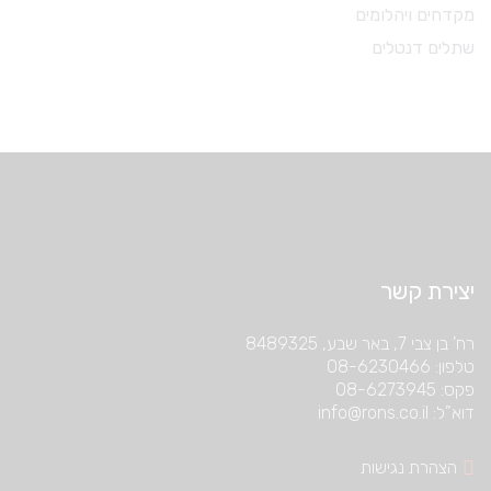
מקדחים ויהלומים
שתלים דנטלים
יצירת קשר
רח’ בן צבי 7, באר שבע, 8489325
טלפון: 08-6230466
פקס: 08-6273945
דוא”ל: info@rons.co.il
הצהרת נגישות